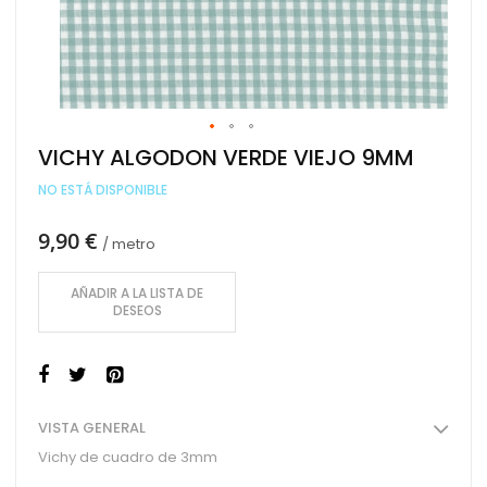
Saltar
VICHY ALGODON VERDE VIEJO 9MM
al
comienzo
NO ESTÁ DISPONIBLE
de
la
9,90 €
galería
/ metro
de
imágenes
AÑADIR A LA LISTA DE
DESEOS
VISTA GENERAL
Vichy de cuadro de 3mm