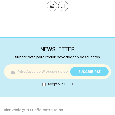
NEWSLETTER
Subscríbete para recibir novedades y descuentos
Inscríbase
SUSCRIBIRSE
a
nuestro
boletín
Acepto la LOPD
de
noticias:
Bienvenid@ a Sueña entre telas