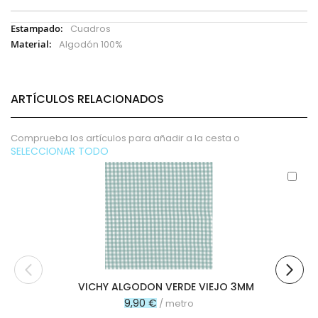
Más
Cuadros
Información
Algodón 100%
ARTÍCULOS RELACIONADOS
Comprueba los artículos para añadir a la cesta o
SELECCIONAR TODO
Aña
al
carr
VICHY ALGODON VERDE VIEJO 3MM
9,90 €
/ metro