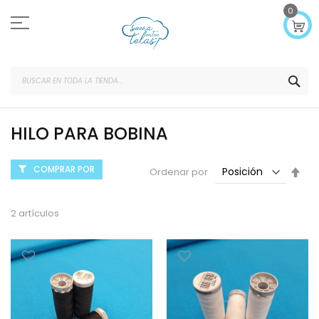
Ir
0
al
contenido
SEA
HILO PARA BOBINA
COMPRAR POR
Fijar
Ordenar por
Dir
Des
2
artículos