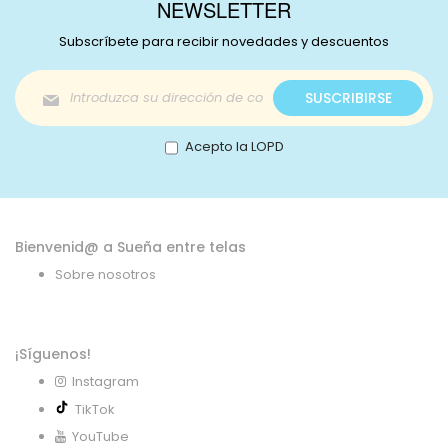
NEWSLETTER
Subscríbete para recibir novedades y descuentos
Inscríbase
SUSCRIBIRSE
a
nuestro
boletín
Acepto la LOPD
de
noticias:
Bienvenid@ a Sueña entre telas
Sobre nosotros
¡Síguenos!
Instagram
TikTok
YouTube