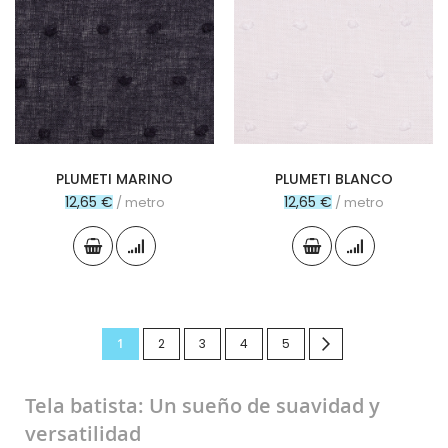
PLUMETI MARINO
PLUMETI BLANCO
12,65 €
12,65 €
/ metro
/ metro
Página
Actualmente
Página
Página
Página
Página
Página
Siguiente
1
2
3
4
5
estás
Tela batista: Un sueño de suavidad y
leyendo
versatilidad
página