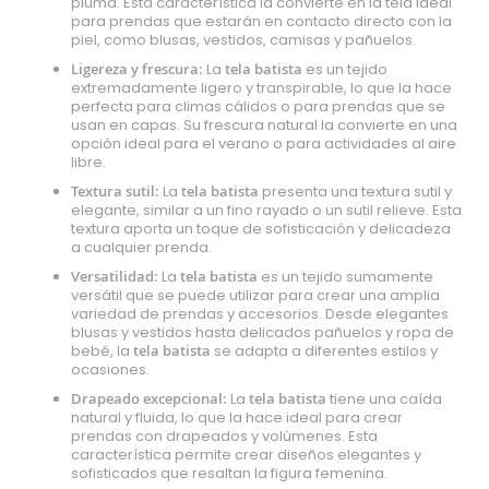
pluma. Esta característica la convierte en la tela ideal
para prendas que estarán en contacto directo con la
piel, como blusas, vestidos, camisas y pañuelos.
Ligereza y frescura:
La
tela batista
es un tejido
extremadamente ligero y transpirable, lo que la hace
perfecta para climas cálidos o para prendas que se
usan en capas. Su frescura natural la convierte en una
opción ideal para el verano o para actividades al aire
libre.
Textura sutil:
La
tela batista
presenta una textura sutil y
elegante, similar a un fino rayado o un sutil relieve. Esta
textura aporta un toque de sofisticación y delicadeza
a cualquier prenda.
Versatilidad:
La
tela batista
es un tejido sumamente
versátil que se puede utilizar para crear una amplia
variedad de prendas y accesorios. Desde elegantes
blusas y vestidos hasta delicados pañuelos y ropa de
bebé, la
tela batista
se adapta a diferentes estilos y
ocasiones.
Drapeado excepcional:
La
tela batista
tiene una caída
natural y fluida, lo que la hace ideal para crear
prendas con drapeados y volúmenes. Esta
característica permite crear diseños elegantes y
sofisticados que resaltan la figura femenina.