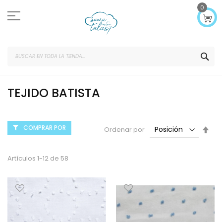
Ir
0
al
contenido
SEA
TEJIDO BATISTA
COMPRAR POR
Fijar
Ordenar por
Dir
Des
Artículos
1
-
12
de
58