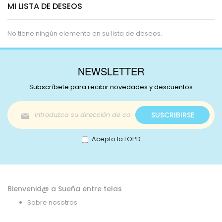
MI LISTA DE DESEOS
No tiene ningún elemento en su lista de deseos.
NEWSLETTER
Subscríbete para recibir novedades y descuentos
Inscríbase
SUSCRIBIRSE
a
nuestro
boletín
Acepto la LOPD
de
noticias:
Bienvenid@ a Sueña entre telas
Sobre nosotros