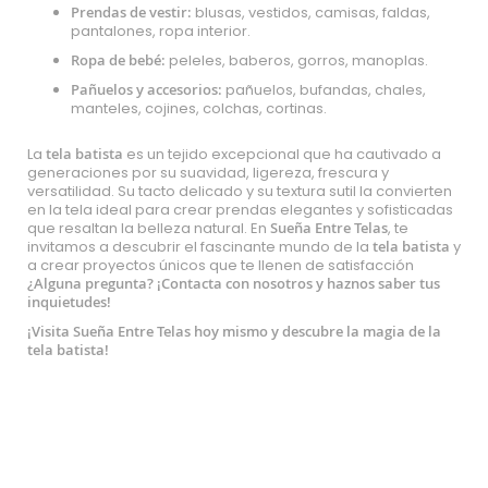
Prendas de vestir:
blusas, vestidos, camisas, faldas,
pantalones, ropa interior.
Ropa de bebé:
peleles, baberos, gorros, manoplas.
Pañuelos y accesorios:
pañuelos, bufandas, chales,
manteles, cojines, colchas, cortinas.
La
tela batista
es un tejido excepcional que ha cautivado a
generaciones por su suavidad, ligereza, frescura y
versatilidad. Su tacto delicado y su textura sutil la convierten
en la tela ideal para crear prendas elegantes y sofisticadas
que resaltan la belleza natural. En
Sueña Entre Telas
, te
invitamos a descubrir el fascinante mundo de la
tela batista
y
a crear proyectos únicos que te llenen de satisfacción
¿Alguna pregunta? ¡
Contacta con nosotros
y haznos saber tus
inquietudes!
¡Visita Sueña Entre Telas hoy mismo y descubre la magia de la
tela batista!