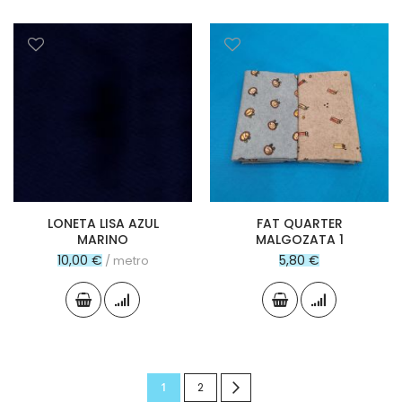
LONETA LISA AZUL
FAT QUARTER
MARINO
MALGOZATA 1
10,00 €
5,80 €
/ metro
Página
Actualmente
Página
Página
Siguiente
1
2