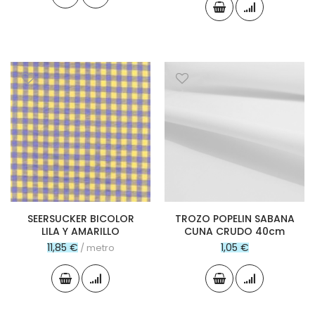
SEERSUCKER BICOLOR
TROZO POPELIN SABANA
LILA Y AMARILLO
CUNA CRUDO 40cm
11,85 €
1,05 €
/ metro