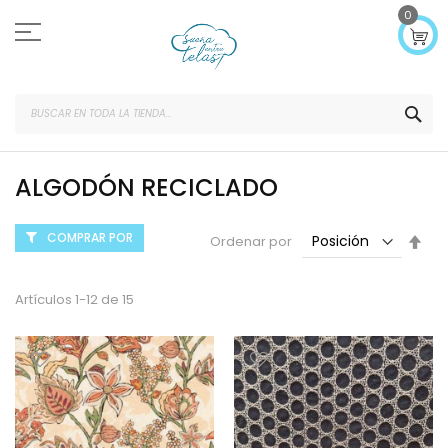
Ir
0
al
contenido
SEA
ALGODÓN RECICLADO
COMPRAR POR
Fijar
Ordenar por
Dir
Des
Artículos
1
-
12
de
15