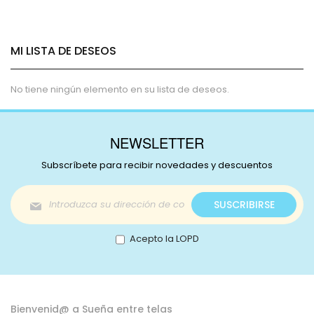
estás
leyendo
MI LISTA DE DESEOS
página
No tiene ningún elemento en su lista de deseos.
NEWSLETTER
Subscríbete para recibir novedades y descuentos
Inscríbase
SUSCRIBIRSE
a
nuestro
boletín
Acepto la LOPD
de
noticias:
Bienvenid@ a Sueña entre telas