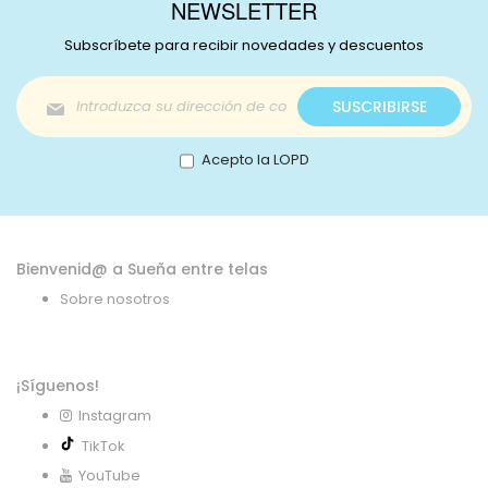
NEWSLETTER
Subscríbete para recibir novedades y descuentos
Inscríbase
SUSCRIBIRSE
a
nuestro
boletín
Acepto la LOPD
de
noticias:
Bienvenid@ a Sueña entre telas
Sobre nosotros
¡Síguenos!
Instagram
TikTok
YouTube