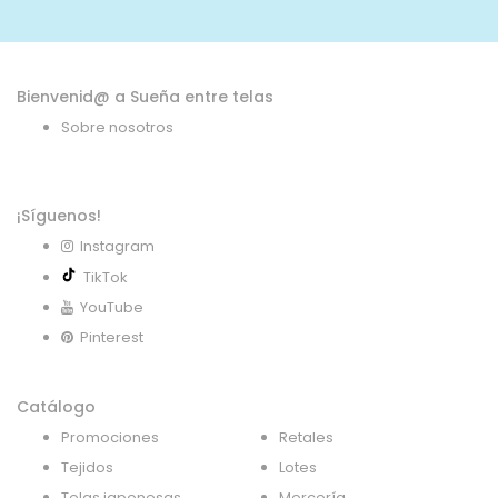
noticias:
Bienvenid@ a Sueña entre telas
Sobre nosotros
¡Síguenos!
Instagram
TikTok
YouTube
Pinterest
Catálogo
Promociones
Retales
Tejidos
Lotes
Telas japonesas
Mercería