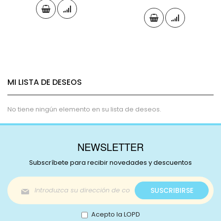
MI LISTA DE DESEOS
No tiene ningún elemento en su lista de deseos.
NEWSLETTER
Subscríbete para recibir novedades y descuentos
Inscríbase
SUSCRIBIRSE
a
nuestro
boletín
Acepto la LOPD
de