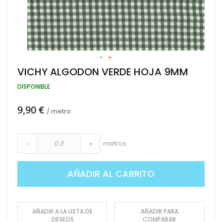
Saltar
VICHY ALGODON VERDE HOJA 9MM
al
comienzo
DISPONIBLE
de
la
9,90 €
galería
/ metro
de
imágenes
metros
-
+
AÑADIR AL CARRITO
AÑADIR A LA LISTA DE
AÑADIR PARA
DESEOS
COMPARAR