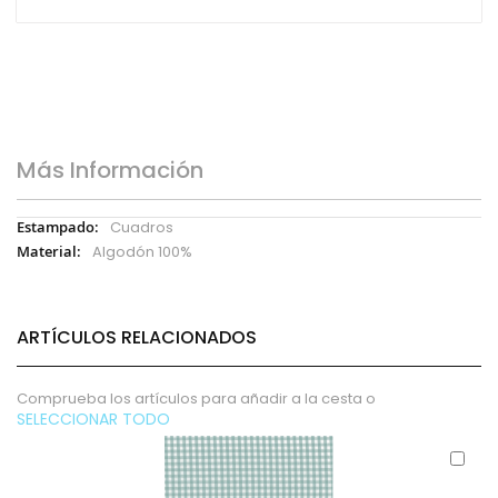
Más Información
Más
Cuadros
Información
Algodón 100%
ARTÍCULOS RELACIONADOS
Comprueba los artículos para añadir a la cesta o
SELECCIONAR TODO
Aña
al
carr