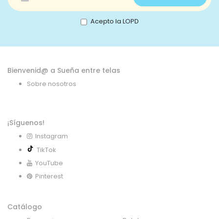
a
nuestro
boletín
Acepto la LOPD
de
noticias:
Bienvenid@ a Sueña entre telas
Sobre nosotros
¡Síguenos!
Instagram
TikTok
YouTube
Pinterest
Catálogo