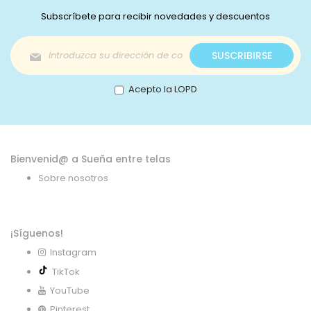
Subscríbete para recibir novedades y descuentos
Inscríbase
SUSCRIBIRSE
a
nuestro
boletín
Acepto la LOPD
de
noticias:
Bienvenid@ a Sueña entre telas
Sobre nosotros
¡Síguenos!
Instagram
TikTok
YouTube
Pinterest