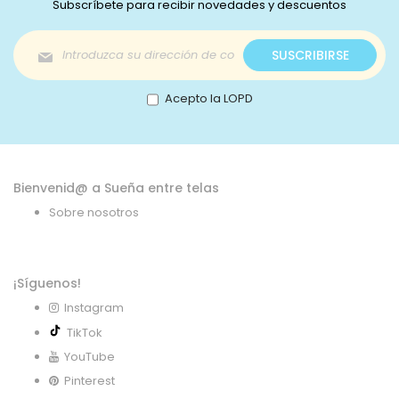
Subscríbete para recibir novedades y descuentos
Inscríbase
SUSCRIBIRSE
a
nuestro
boletín
Acepto la LOPD
de
noticias:
Bienvenid@ a Sueña entre telas
Sobre nosotros
¡Síguenos!
Instagram
TikTok
YouTube
Pinterest