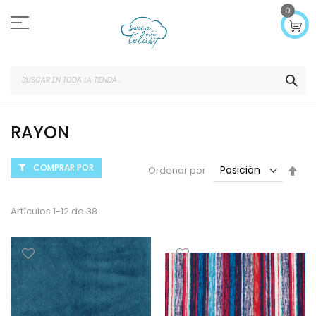
Ir
0
al
contenido
SEA
RAYON
COMPRAR POR
Fijar
Ordenar por
Dir
Des
Artículos
1
-
12
de
38