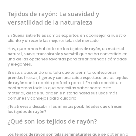
estás
Tejidos de rayón: La suavidad y
leyendo
versatilidad de la naturaleza
página
En
Sueña Entre Telas
somos expertos en aconsejar a nuestro
cliente y
ofrecerle las mejores telas del mercado
.
Hoy, queremos hablarte de los
tejidos de rayón
, un
material
natural, suave, transpirable y versátil
que se ha convertido en
una de las opciones favoritas para crear prendas cómodas
y elegantes.
Si estás buscando una tela que te permita
confeccionar
prendas frescas, ligeras y con una caída espectacular
, los
tejidos
de rayón
son la opción perfecta para ti. En esta ocasión, te
contaremos todo lo que necesitas saber sobre este
material, desde su origen e historia hasta sus usos más
comunes y consejos para cuidarlo.
¿Te atreves a descubrir las infinitas posibilidades que ofrecen
los tejidos de rayón?
¿Qué son los tejidos de rayón?
Los
tejidos de rayón
son
telas seminaturales
que se obtienen a