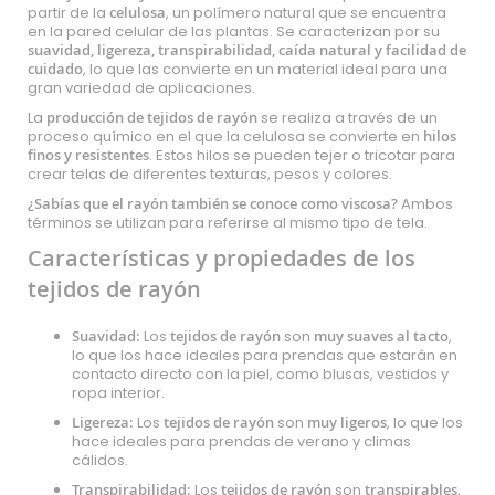
partir de la
celulosa
, un polímero natural que se encuentra
en la pared celular de las plantas. Se caracterizan por su
suavidad, ligereza, transpirabilidad, caída natural y facilidad de
cuidado
, lo que las convierte en un material ideal para una
gran variedad de aplicaciones.
La
producción de tejidos de rayón
se realiza a través de un
proceso químico en el que la celulosa se convierte en
hilos
finos y resistentes
. Estos hilos se pueden tejer o tricotar para
crear telas de diferentes texturas, pesos y colores.
¿Sabías que el rayón también se conoce como viscosa?
Ambos
términos se utilizan para referirse al mismo tipo de tela.
Características y propiedades de los
tejidos de rayón
Suavidad:
Los
tejidos de rayón
son
muy suaves al tacto
,
lo que los hace ideales para prendas que estarán en
contacto directo con la piel, como blusas, vestidos y
ropa interior.
Ligereza:
Los
tejidos de rayón
son
muy ligeros
, lo que los
hace ideales para prendas de verano y climas
cálidos.
Transpirabilidad:
Los
tejidos de rayón
son
transpirables
,