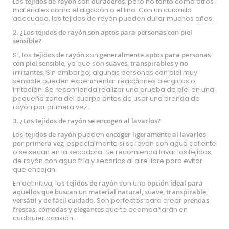
Los
tejidos de rayón
son
duraderos
, pero no tanto como otros
materiales como el algodón o el lino. Con un cuidado
adecuado, los tejidos de rayón pueden durar muchos años.
2. ¿Los tejidos de rayón son aptos para personas con piel
sensible?
Sí, los
tejidos de rayón
son
generalmente aptos para personas
con piel sensible
, ya que son
suaves, transpirables y no
irritantes
. Sin embargo, algunas personas con piel muy
sensible pueden experimentar reacciones alérgicas o
irritación. Se recomienda realizar una prueba de piel en una
pequeña zona del cuerpo antes de usar una prenda de
rayón por primera vez.
3. ¿Los tejidos de rayón se encogen al lavarlos?
Los
tejidos de rayón
pueden
encoger ligeramente al lavarlos
por primera vez
, especialmente si se lavan con agua caliente
o se secan en la secadora. Se recomienda lavar los tejidos
de rayón con agua fría y secarlos al aire libre para evitar
que encojan.
En definitiva, los
tejidos de rayón
son una
opción ideal para
aquellos que buscan un material natural, suave, transpirable,
versátil y de fácil cuidado
. Son perfectos para crear
prendas
frescas, cómodas y elegantes
que te acompañarán en
cualquier ocasión.