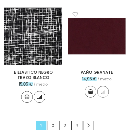
BIELASTICO NEGRO
PAÑO GRANATE
TRAZO BLANCO
14,95 €
/ metro
15,85 €
/ metro
Página
Actualmente
Página
Página
Página
Página
Siguiente
1
2
3
4