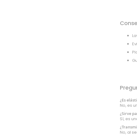
Acetato
Tul
Retorta
Conse
Arpillera
La
Panamá
Ev
Raso
Gabardina
Pl
Pull
Gu
Impermeable
Isotérmico
Strech
Pregu
Mesh
Polipiel
¿Es elást
No, es un
Pizarra
¿Sirve p
Lycra
Sí, es u
Corcho
¿Transmi
Plástico
No, al s