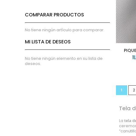
micropana
Paño
COMPARAR PRODUCTOS
Pana
Terciopelo
No tiene ningún artículo para comparar.
sudadera
lana
MI LISTA DE DESEOS
polar
PIQU
pelo
1
No tiene ningún elemento en su lista de
Licencias
deseos.
Vaquero
Waffle
Muselina
Página
Actualme
P
1
2
Plumeti
Seersucker
Tela d
Nylon
Spandex
La
tela d
ceremon
Gobelino
“canutil
Lana