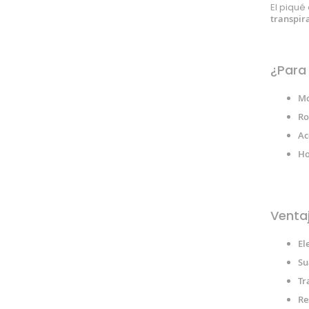
El piqué
Poliamida
transpira
Rayon
Algodón orgánico
Poliuretano
¿Para 
Pvc
Mo
Microfibra
Ro
Cupro
Ac
Algodón reciclado
Ho
Bambula
Poliéster
Poliéster reciclado
Viscosa
Ventaj
Lúrex
El
Látex
Su
Modal
Tr
Tejidos especiales
Re
Forro