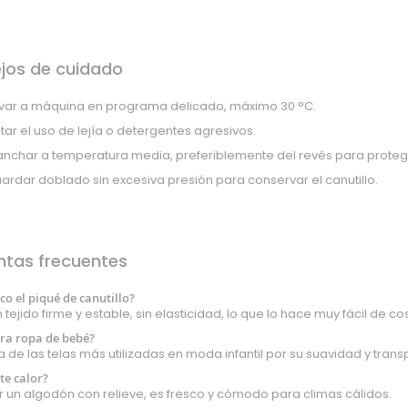
jos de cuidado
var a máquina en programa delicado, máximo 30 °C.
itar el uso de lejía o detergentes agresivos.
anchar a temperatura media, preferiblemente del revés para proteger
ardar doblado sin excesiva presión para conservar el canutillo.
ntas frecuentes
ico el piqué de canutillo?
 tejido firme y estable, sin elasticidad, lo que lo hace muy fácil de co
ara ropa de bebé?
na de las telas más utilizadas en moda infantil por su suavidad y transp
te calor?
er un algodón con relieve, es fresco y cómodo para climas cálidos.