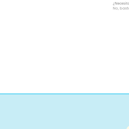
Otomán
¿Necesit
No, bast
Tafetán
Antideslizante
Satén
Piel de melocotón
Lona
Cañamazo
Shantung
Patchwork
Seda Natural
Infantil
Licencias
Estrellas
animales
monstruos
peces
unicornios