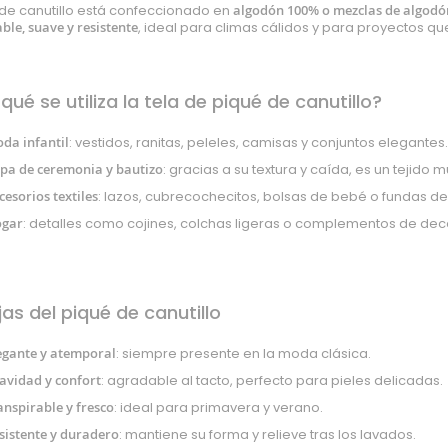
 de canutillo está confeccionado en
algodón 100% o mezclas de algodón
ble, suave y resistente
, ideal para climas cálidos y para proyectos 
qué se utiliza la tela de piqué de canutillo?
da infantil
: vestidos, ranitas, peleles, camisas y conjuntos elegantes.
pa de ceremonia y bautizo
: gracias a su textura y caída, es un tejid
cesorios textiles
: lazos, cubrecochecitos, bolsas de bebé o fundas de
gar
: detalles como cojines, colchas ligeras o complementos de dec
as del piqué de canutillo
egante y atemporal
: siempre presente en la moda clásica.
avidad y confort
: agradable al tacto, perfecto para pieles delicadas.
anspirable y fresco
: ideal para primavera y verano.
sistente y duradero
: mantiene su forma y relieve tras los lavados.