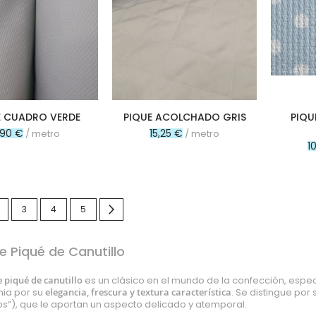
E CUADRO VERDE
PIQUE ACOLCHADO GRIS
PIQU
1,90 €
15,25 €
/ metro
/ metro
1
nte estás leyendo página
ágina
Página
Página
Página
Página
Siguiente
3
4
5
e Piqué de Canutillo
e piqué de canutillo
es un clásico en el mundo de la confección, espe
ia por su
elegancia, frescura y textura característica
. Se distingue por
los”), que le aportan un aspecto delicado y atemporal.