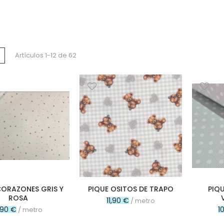
a
Lista
Artículos
1
-
12
de
62
o
CORAZONES GRIS Y
PIQUE OSITOS DE TRAPO
PIQ
ROSA
11,90 €
/ metro
1,90 €
1
/ metro