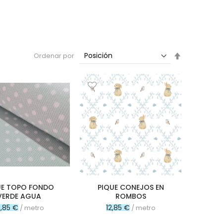
Fijar
Ordenar por
Dirección
Descendent
UE TOPO FONDO
PIQUE CONEJOS EN
VERDE AGUA
ROMBOS
0,85 €
12,85 €
/ metro
/ metro