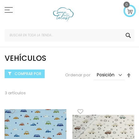
Ir
0
al
contenido
SEA
VEHÍCULOS
COMPRAR POR
Fijar
Ordenar por
Dir
Des
3
artículos