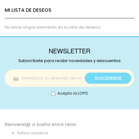
MI LISTA DE DESEOS
No tiene ningún elemento en su lista de deseos.
NEWSLETTER
Subscríbete para recibir novedades y descuentos
Inscríbase
SUSCRIBIRSE
a
nuestro
boletín
Acepto la LOPD
de
noticias:
Bienvenid@ a Sueña entre telas
Sobre nosotros