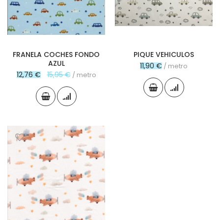
FRANELA COCHES FONDO
PIQUE VEHICULOS
AZUL
11,90 €
/ metro
Special
12,76 €
15,95 €
/ metro
Price