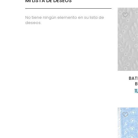
MI LISTA DE DESEOS
Entretelas no adhesivas
Estabilizador y foam
No tiene ningún elemento en su lista de
Tela de Loneta
deseos.
Tela de Piqué
Tela de Piqué de Canutillo
Tela de piqué de Panal
Tejido de Rizo
Tejido de rizo de Bambú
Tejido de rizo de Algodón 100%
Lino
BAT
Invierno
B
Viella
1
minky
Coralina
French Terry
acolchado
franela