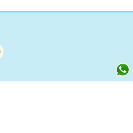
Información
s
Condiciones de compra Online
Aviso Legal y Política de Privacidad
ía
Política de cookies
to
Política de Privacidad Redes
Sociales