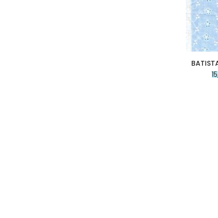
micropana
Paño
Pana
Terciopelo
sudadera
BATIST
lana
1
polar
pelo
Licencias
Vaquero
Waffle
Muselina
Plumeti
Seersucker
Nylon
Spandex
Gobelino
Lana