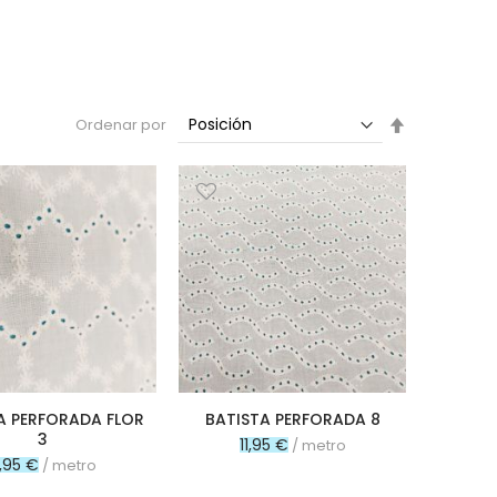
Fijar
Ordenar por
Dirección
Descendent
A PERFORADA FLOR
BATISTA PERFORADA 8
3
11,95 €
/ metro
1,95 €
/ metro