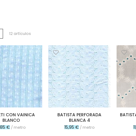
a
Lista
12
artículos
o
TI CON VAINICA
BATISTA PERFORADA
BATIST
BLANCO
BLANCA 4
1,85 €
15,95 €
1
/ metro
/ metro