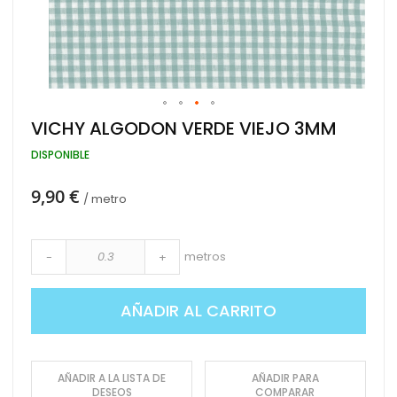
Saltar
VICHY ALGODON VERDE VIEJO 3MM
al
comienzo
DISPONIBLE
de
la
9,90 €
galería
/ metro
de
imágenes
metros
-
+
AÑADIR AL CARRITO
AÑADIR A LA LISTA DE
AÑADIR PARA
DESEOS
COMPARAR