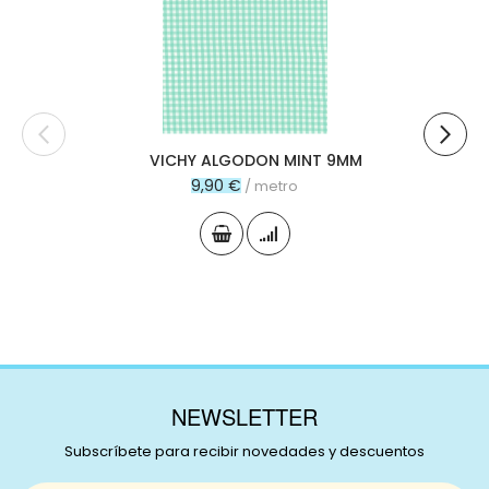
al
carr
VICHY ALGODON MINT 9MM
9,90 €
/ metro
NEWSLETTER
Subscríbete para recibir novedades y descuentos