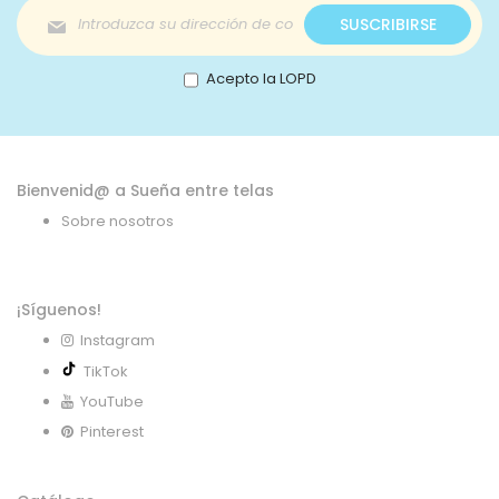
Inscríbase
SUSCRIBIRSE
a
nuestro
boletín
Acepto la LOPD
de
noticias:
Bienvenid@ a Sueña entre telas
Sobre nosotros
¡Síguenos!
Instagram
TikTok
YouTube
Pinterest