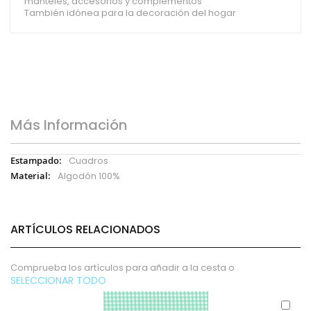
manteles, accesorios y complementos
También idónea para la decoración del hogar
Más Información
Más
Cuadros
Información
Algodón 100%
ARTÍCULOS RELACIONADOS
Comprueba los artículos para añadir a la cesta o
SELECCIONAR TODO
Aña