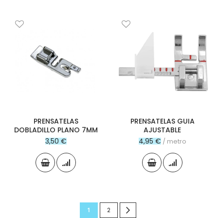
PRENSATELAS
PRENSATELAS GUIA
DOBLADILLO PLANO 7MM
AJUSTABLE
3,50 €
4,95 €
/ metro
Página
Actualmente
Página
Página
Siguiente
1
2