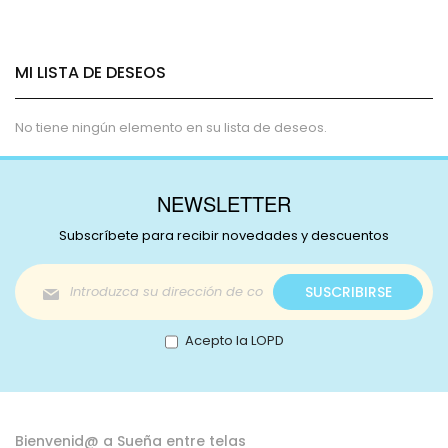
estás
leyendo
MI LISTA DE DESEOS
página
No tiene ningún elemento en su lista de deseos.
NEWSLETTER
Subscríbete para recibir novedades y descuentos
Inscríbase
SUSCRIBIRSE
a
nuestro
boletín
Acepto la LOPD
de
noticias:
Bienvenid@ a Sueña entre telas