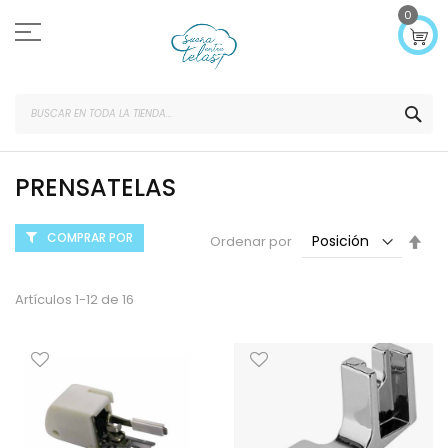
Ir
0
al
contenido
SEA
PRENSATELAS
COMPRAR POR
Fijar
Ordenar por
Dir
Des
Artículos
1
-
12
de
16