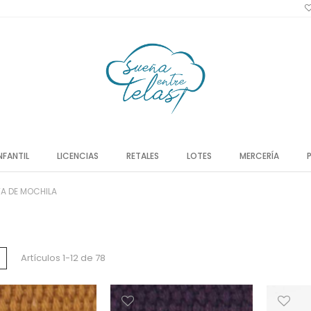
NFANTIL
LICENCIAS
RETALES
LOTES
MERCERÍA
TA DE MOCHILA
a
Lista
Artículos
1
-
12
de
78
o