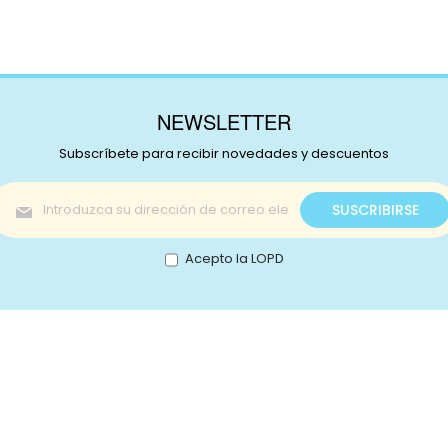
NEWSLETTER
Subscríbete para recibir novedades y descuentos
Inscríbase
SUSCRIBIRSE
a
nuestro
boletín
Acepto la LOPD
de
noticias:
s!
Catálogo
nstagram
Promociones
Retale
Tejidos
Lotes
ikTok
Telas japonesas
Mercer
ouTube
Infantil
Contac