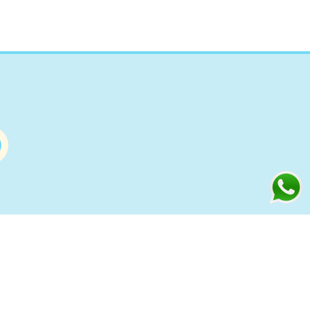
Información
s
Condiciones de compra Online
Aviso Legal y Política de Privacidad
ía
Política de cookies
to
Política de Privacidad Redes