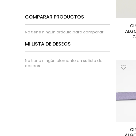
Entretelas no adhesivas
Estabilizador y foam
COMPARAR PRODUCTOS
Tela de Loneta
Tela de Piqué
CI
ALGO
No tiene ningún artículo para comparar.
Tela de Piqué de Canutillo
C
Tela de piqué de Panal
MI LISTA DE DESEOS
Tejido de Rizo
Tejido de rizo de Bambú
No tiene ningún elemento en su lista de
Tejido de rizo de Algodón 100%
deseos.
Lino
Invierno
Viella
minky
Coralina
French Terry
acolchado
franela
CI
ALGO