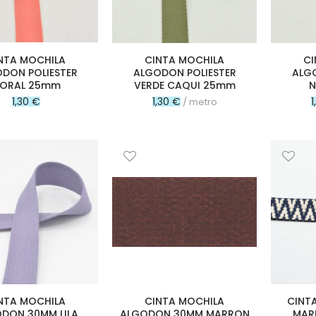
NTA MOCHILA
CINTA MOCHILA
CI
DON POLIESTER
ALGODON POLIESTER
ALGO
ORAL 25mm
VERDE CAQUI 25mm
N
1,30 €
1,30 €
1
/ metro
NTA MOCHILA
CINTA MOCHILA
CINT
DON 30MM LILA
ALGODON 30MM MARRON
MAR