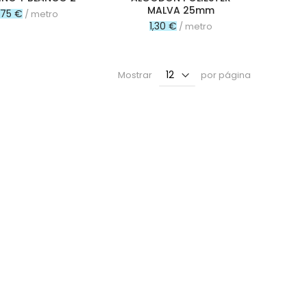
MALVA 25mm
,75 €
/ metro
1,30 €
/ metro
Mostrar
por página