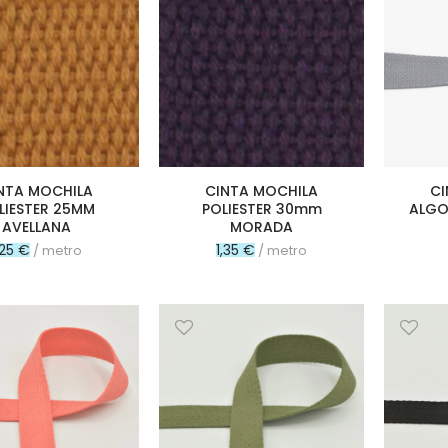
NTA MOCHILA
CINTA MOCHILA
CI
LIESTER 25MM
POLIESTER 30mm
ALGO
AVELLANA
MORADA
,25 €
1,35 €
/ metro
/ metro