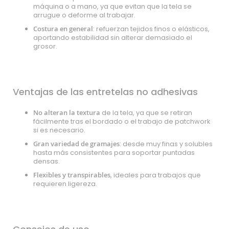
máquina o a mano, ya que evitan que la tela se
arrugue o deforme al trabajar.
Costura en general
: refuerzan tejidos finos o elásticos,
aportando estabilidad sin alterar demasiado el
grosor.
Ventajas de las entretelas no adhesivas
No alteran la textura
de la tela, ya que se retiran
fácilmente tras el bordado o el trabajo de patchwork
si es necesario.
Gran variedad de gramajes
: desde muy finas y solubles
hasta más consistentes para soportar puntadas
densas.
Flexibles y transpirables
, ideales para trabajos que
requieren ligereza.