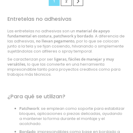
Actualmente
Página
Página
Siguiente
1
2
estás
Entretelas no adhesivas
leyendo
página
Las entretelas no adhesivas son un
material de apoyo
fundamental en costura, patchwork y bordado
. A diferencia de
las adhesivas,
no llevan pegamento
, por lo que se colocan
junto a la tela y se fijan cosiendo, hilvanando o simplemente
sujetándolas con alfileres o spray temporal.
Se caracterizan por ser
ligeras, fáciles de manejar y muy
versátiles
, lo que las convierte en una herramienta
imprescindible tanto para proyectos creativos como para
trabajos más técnicos.
¿Para qué se utilizan?
Patchwork
: se emplean como soporte para estabilizar
bloques, aplicaciones o piezas delicadas, ayudando
a mantener la forma durante el montaje y el
acolchado.
Bordado
: imprescindibles como base en bordado a