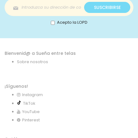
Inscríbase
SUSCRIBIRSE
a
nuestro
boletín
Acepto la LOPD
de
noticias:
Bienvenid@ a Sueña entre telas
Sobre nosotros
¡Síguenos!
Instagram
TikTok
YouTube
Pinterest