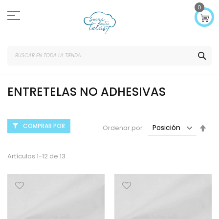
Ir
0
al
contenido
SEA
ENTRETELAS NO ADHESIVAS
COMPRAR POR
Fijar
Ordenar por
Dir
Des
Artículos
1
-
12
de
13