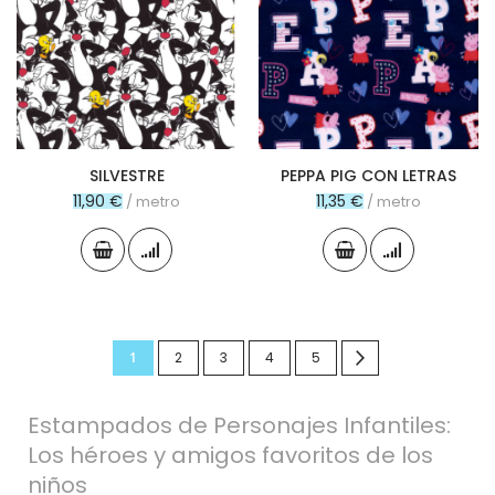
SILVESTRE
PEPPA PIG CON LETRAS
11,90 €
11,35 €
/ metro
/ metro
Página
Actualmente
Página
Página
Página
Página
Página
Siguiente
1
2
3
4
5
estás
Estampados de Personajes Infantiles:
leyendo
Los héroes y amigos favoritos de los
página
niños