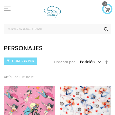
Ir
0
al
contenido
SEA
PERSONAJES
COMPRAR POR
Fijar
Ordenar por
Dir
Des
Artículos
1
-
12
de
50