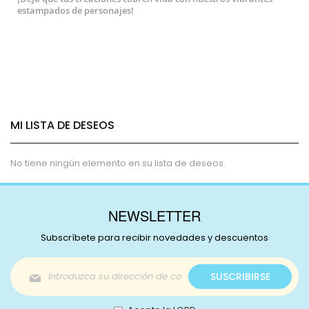
estampados de personajes!
MI LISTA DE DESEOS
No tiene ningún elemento en su lista de deseos.
NEWSLETTER
Subscríbete para recibir novedades y descuentos
Inscríbase
SUSCRIBIRSE
a
nuestro
boletín