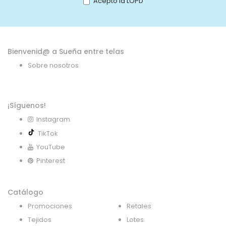
Acepto la LOPD
de
noticias:
Bienvenid@ a Sueña entre telas
Sobre nosotros
¡Síguenos!
Instagram
TikTok
YouTube
Pinterest
Catálogo
Promociones
Retales
Tejidos
Lotes