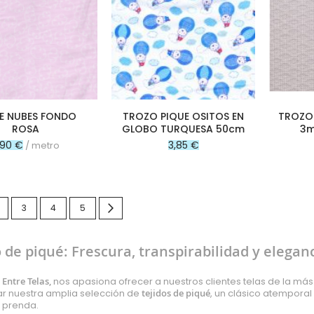
E NUBES FONDO
TROZO PIQUE OSITOS EN
TROZO 
ROSA
GLOBO TURQUESA 50cm
3m
1,90 €
3,85 €
/ metro
nte estás leyendo página
ágina
Página
Página
Página
Página
Siguiente
3
4
5
o de piqué: Frescura, transpirabilidad y elegan
Entre Telas,
nos apasiona ofrecer a nuestros clientes telas de la más
r nuestra amplia selección de
tejidos de piqué
, un clásico atempora
 prenda.