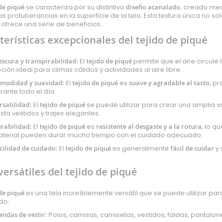
de piqué
se caracteriza por su distintivo
diseño acanalado
, creado med
 protuberancias en la superficie de la tela. Esta textura única no sol
ofrece una serie de beneficios.
terísticas excepcionales del tejido de piqué
escura y transpirabilidad:
El
tejido de piqué
permite que el aire circule 
ción ideal para climas cálidos y actividades al aire libre.
modidad y suavidad:
El
tejido de piqué
es
suave y agradable al tacto
, p
rante todo el día.
rsatilidad:
El
tejido de piqué
se puede utilizar para crear una amplia 
sta vestidos y trajes elegantes.
rabilidad:
El
tejido de piqué
es
resistente al desgaste y a la rotura
, lo q
terial pueden durar mucho tiempo con el cuidado adecuado.
cilidad de cuidado:
El
tejido de piqué
es generalmente
fácil de cuidar
y 
versátiles del tejido de piqué
de piqué
es una tela increíblemente versátil que se puede utilizar p
do:
endas de vestir:
Polos, camisas, camisetas, vestidos, faldas, pantalon