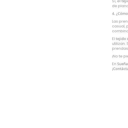
Sí, el
tej
Otomán
de planc
Tafetán
4. ¿Cómo
Antideslizante
Las pre
Satén
casual, 
combinar
Piel de melocotón
El
tejido 
Lona
utilizan.
Cañamazo
prendas 
Shantung
¡No te p
Patchwork
En
Sueña
¡
Contáct
Seda Natural
Infantil
Licencias
Estrellas
animales
monstruos
peces
unicornios