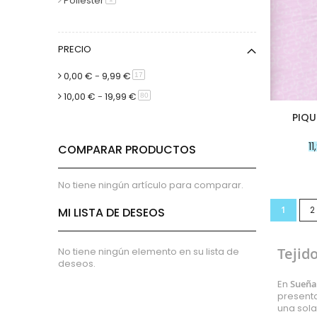
micropana
Poliéster
Paño
Pana
PRECIO
Terciopelo
sudadera
0,00 €
-
9,99 €
artículo
17
lana
10,00 €
-
19,99 €
artículo
80
polar
PIQU
pelo
1
Licencias
COMPARAR PRODUCTOS
Vaquero
Waffle
No tiene ningún artículo para comparar.
Muselina
Página
Actualme
P
1
2
MI LISTA DE DESEOS
Plumeti
Seersucker
Tejid
No tiene ningún elemento en su lista de
Nylon
deseos.
Spandex
En
Sueña 
Gobelino
presenta
una sola
Lana