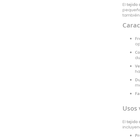
El
tejido 
Poliamida
pequeñas
Rayon
también 
Algodón orgánico
Carac
Poliuretano
Fr
Pvc
op
Microfibra
Co
Cupro
du
Algodón reciclado
Ve
Bambula
ha
Poliéster
Du
ma
Poliéster reciclado
Fa
Viscosa
Lúrex
Usos 
Látex
Modal
El
tejido 
incluyen
Tejidos especiales
Pr
Forro