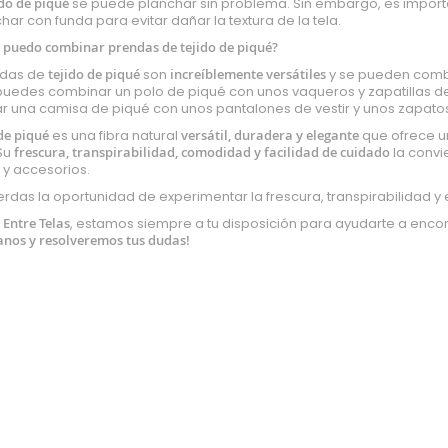
ido de piqué
se puede planchar sin problema. Sin embargo, es impor
har con funda para evitar dañar la textura de la tela.
 puedo combinar prendas de tejido de piqué?
ndas de
tejido de piqué
son
increíblemente versátiles
y se pueden combi
puedes combinar un polo de piqué con unos vaqueros y zapatillas d
 una camisa de piqué con unos pantalones de vestir y unos zapatos
de piqué
es una fibra natural
versátil, duradera y elegante
que ofrece u
 Su
frescura, transpirabilidad, comodidad y facilidad de cuidado
la convi
y accesorios.
ierdas la oportunidad de experimentar la frescura, transpirabilidad y 
 Entre Telas
, estamos siempre a tu disposición para ayudarte a encont
anos
y resolveremos tus dudas!