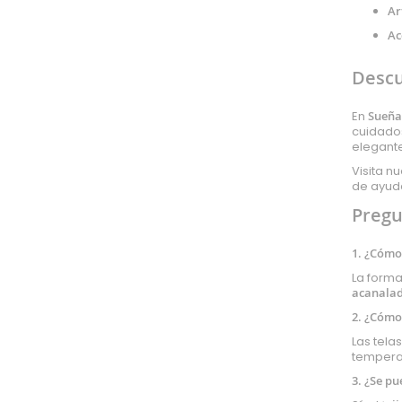
Ar
Acetato
Ac
Tul
Retorta
Descu
Arpillera
Panamá
En
Sueña
Raso
cuidados
elegante
Gabardina
Visita n
Pull
de ayuda
Impermeable
Pregu
Isotérmico
Strech
1. ¿Cómo
Mesh
La forma
Polipiel
acanala
Pizarra
2. ¿Cómo
Lycra
Las tela
temperat
Corcho
3. ¿Se pu
Plástico