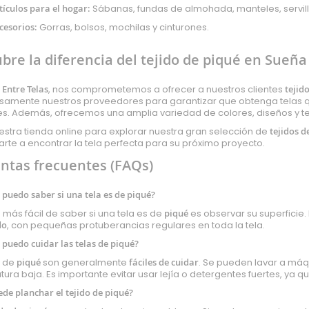
tículos para el hogar:
Sábanas, fundas de almohada, manteles, serville
cesorios:
Gorras, bolsos, mochilas y cinturones.
bre la diferencia del tejido de piqué en Sueña
 Entre Telas
, nos comprometemos a ofrecer a nuestros clientes
tejid
amente nuestros proveedores para garantizar que obtenga telas qu
s. Además, ofrecemos una amplia variedad de colores, diseños y te
uestra tienda online para explorar nuestra gran selección de
tejidos d
rte a encontrar la tela perfecta para su próximo proyecto.
ntas frecuentes (FAQs)
 puedo saber si una tela es de piqué?
 más fácil de saber si una tela es de
piqué
es observar su superficie. 
do
, con pequeñas protuberancias regulares en toda la tela.
 puedo cuidar las telas de piqué?
s de
piqué
son generalmente
fáciles de cuidar
. Se pueden lavar a máqu
ura baja. Es importante evitar usar lejía o detergentes fuertes, ya q
ede planchar el tejido de piqué?