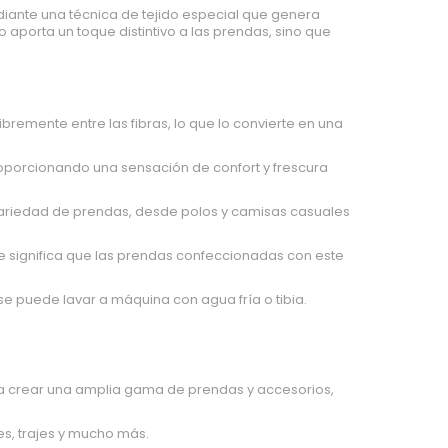
iante una técnica de tejido especial que genera
o aporta un toque distintivo a las prendas, sino que
libremente entre las fibras, lo que lo convierte en una
roporcionando una sensación de confort y frescura
variedad de prendas, desde polos y camisas casuales
ue significa que las prendas confeccionadas con este
se puede lavar a máquina con agua fría o tibia.
ara crear una amplia gama de prendas y accesorios,
es, trajes y mucho más.