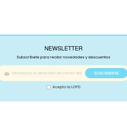
NEWSLETTER
Subscríbete para recibir novedades y descuentos
Inscríbase
SUSCRIBIRSE
a
nuestro
boletín
Acepto la LOPD
de
noticias:
s!
Catálogo
nstagram
Promociones
Retale
Tejidos
Lotes
ikTok