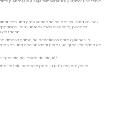
tante
plancharlo a baja temperatura
y utilizar una tabla
nar con una gran variedad de estilos. Para un look
eportivas. Para un look más elegante, puedes
 de tacón.
na amplia gama de beneficios para quienes la
erten en una opción ideal para una gran variedad de
elegancia del tejido de piqué!
rar la tela perfecta para tu próximo proyecto.