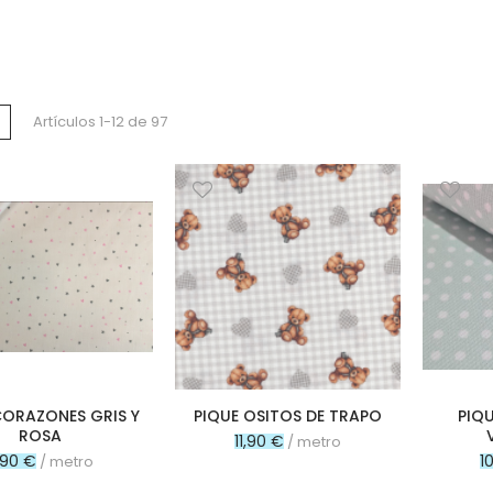
a
Lista
Artículos
1
-
12
de
97
o
CORAZONES GRIS Y
PIQUE OSITOS DE TRAPO
PIQ
ROSA
11,90 €
/ metro
1,90 €
1
/ metro