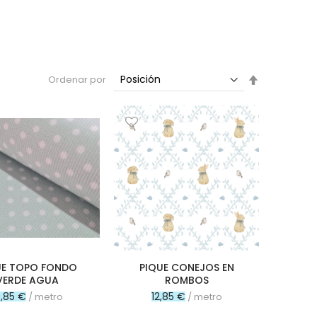
Fijar
Ordenar por
Dirección
Descendent
UE TOPO FONDO
PIQUE CONEJOS EN
VERDE AGUA
ROMBOS
0,85 €
12,85 €
/ metro
/ metro