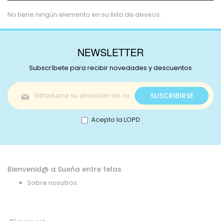
No tiene ningún elemento en su lista de deseos.
NEWSLETTER
Subscríbete para recibir novedades y descuentos
Inscríbase
SUSCRIBIRSE
a
nuestro
boletín
Acepto la LOPD
de
noticias:
Bienvenid@ a Sueña entre telas
Sobre nosotros