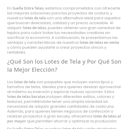
En
Sueña Entre Telas
, estamos comprometidos con ofrecerte
las mejores soluciones para tus proyectos de costura, y
nuestros
lotes de tela
son una alternativa ideal para aquellos
que buscan diversidad, calidad y un precio accesible. Al
adquirir
lotes de telas
, puedes obtener una gran variedad de
tejidos para cubrir todas tus necesidades creativas sin
sacrificar la economía. A continuación, te presentamos las
ventajas y características de nuestros
lotes de telas en venta
y cómo pueden ayudarte a crear proyectos únicos y
rentables.
¿Qué Son los Lotes de Tela y Por Qué Son
la Mejor Elección?
Los
lotes de tela
son paquetes que incluyen varios tipos y
tamaños de telas, ideales para quienes desean aprovechar
al máximo su inversión y explorar nuevas opciones. Estos
lotes de telas baratas
incluyen diferentes estilos, colores y
texturas, permitiéndote tener una amplia variedad sin
necesidad de adquirir grandes cantidades de cada una.
Además, para quienes tienen negocios de confección o
realizan proyectos a gran escala, ofrecemos
lotes de telas al
por mayor
que permiten ahorrar y optimizar la producción.
En
Sueña Entre Telas
, nuestros
lotes de tela
están diseñados