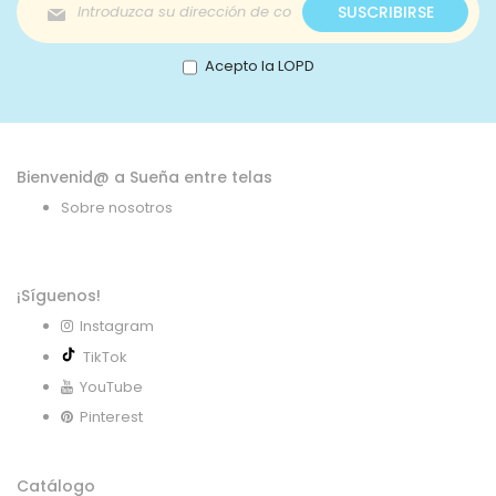
Inscríbase
SUSCRIBIRSE
a
nuestro
boletín
Acepto la LOPD
de
noticias:
Bienvenid@ a Sueña entre telas
Sobre nosotros
¡Síguenos!
Instagram
TikTok
YouTube
Pinterest
Catálogo