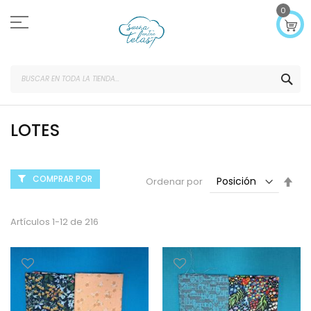
Ir
0
al
contenido
SEA
LOTES
COMPRAR POR
Fijar
Ordenar por
Dir
Des
Artículos
1
-
12
de
216