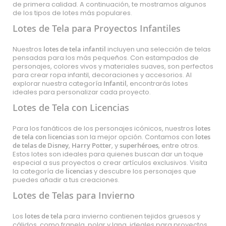
de primera calidad. A continuación, te mostramos algunos
de los tipos de lotes más populares.
Lotes de Tela para Proyectos Infantiles
Nuestros
lotes de tela infantil
incluyen una selección de telas
pensadas para los más pequeños. Con estampados de
personajes, colores vivos y materiales suaves, son perfectos
para crear ropa infantil, decoraciones y accesorios. Al
explorar nuestra categoría
Infantil
, encontrarás lotes
ideales para personalizar cada proyecto.
Lotes de Tela con Licencias
Para los fanáticos de los personajes icónicos, nuestros
lotes
de tela con licencias
son la mejor opción. Contamos con
lotes
de telas de Disney
,
Harry Potter
, y
superhéroes
, entre otros.
Estos lotes son ideales para quienes buscan dar un toque
especial a sus proyectos o crear artículos exclusivos. Visita
la categoría de
licencias
y descubre los personajes que
puedes añadir a tus creaciones.
Lotes de Telas para Invierno
Los
lotes de tela
para invierno contienen tejidos gruesos y
cálidos, como franela, polar y lana, ideales para proyectos