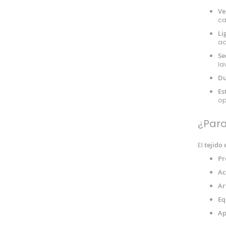
Poliamida
Ve
ca
Rayon
Li
Algodón orgánico
ac
Poliuretano
Se
Pvc
la
Microfibra
Du
Cupro
Es
op
Algodón reciclado
Bambula
¿Para
Poliéster
Poliéster reciclado
El
tejido
Viscosa
Pr
Lúrex
Ac
Látex
Ar
Modal
Eq
Tejidos especiales
Ap
Forro