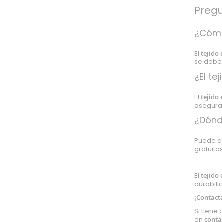
Acetato
Pregu
Tul
¿Cómo
Retorta
Arpillera
El
tejido
Panamá
se debe 
Raso
¿El te
Gabardina
El
tejido
Pull
asegura
Impermeable
¿Dónd
Isotérmico
Strech
Puede 
Mesh
gratuita
Polipiel
Pizarra
El
tejido
durabili
Lycra
¡Contact
Corcho
Si tiene
Plástico
en
conta