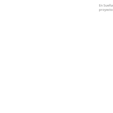
Otomán
En Sueña 
Tafetán
proyecto
Antideslizante
Satén
Piel de melocotón
Lona
Cañamazo
Shantung
Patchwork
Seda Natural
Infantil
Licencias
Estrellas
animales
monstruos
peces
unicornios