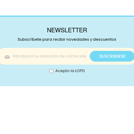
NEWSLETTER
Subscríbete para recibir novedades y descuentos
Inscríbase
SUSCRIBIRSE
a
nuestro
boletín
Acepto la LOPD
de
noticias:
s!
Catálogo
nstagram
Promociones
Retale
Tejidos
Lotes
ikTok
Telas japonesas
Mercer
ouTube
Infantil
Contac
interest