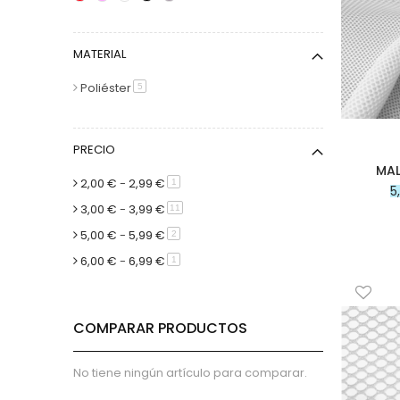
Tejido Batista
Telas Batista Lisa
MATERIAL
Telas Batista Estampada
Telas Batista Perforada
Poliéster
artículo
5
Telas Batista Bordada
Tejidos de punto
PRECIO
Tejido Punto Camiseta
MAL
Tejido Punto Sudadera
2,00 €
-
2,99 €
artículo
1
5
Tejido Punto Neopreno
3,00 €
-
3,99 €
artículo
11
Tejido Punto roma
5,00 €
-
5,99 €
artículo
2
Punto de viscosa
6,00 €
-
6,99 €
artículo
1
Tejidos con Acrílico
Tejidos con Elastano
Tejido de Fieltro
COMPARAR PRODUCTOS
Guatas y entretelas
Guata para Patchwork
No tiene ningún artículo para comparar.
Entretela Adhesiva