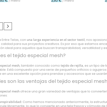
,50 €
3,50 €
3
/ metro
/ metro
nte estás leyendo página
ágina
Página
Siguiente
 Entre Telas, con
una larga
experiencia en el sector textil
, nos apasiona
 calidad para sus proyectos creativos. Es por eso que estamos enc
ón ideal para aquellos que buscan transpirabilidad, versatilidad y est
es el tejido especial mesh?
 especial mesh
, también conocido como
tejido de rejilla
, es un tipo de
able. Está compuesto por una serie de pequeños orificios o agujeros 
e en una excelente opción para prendas y accesorios que se usarán e
es son las ventajas del tejido especial mes
 especial mesh
ofrece una gran variedad de ventajas que lo conviert
ones:
anspirabilidad:
Como hemos mencionado anteriormente, la estructur
rcule libremente, lo que lo convierte en una tela fresca y cómoda de l