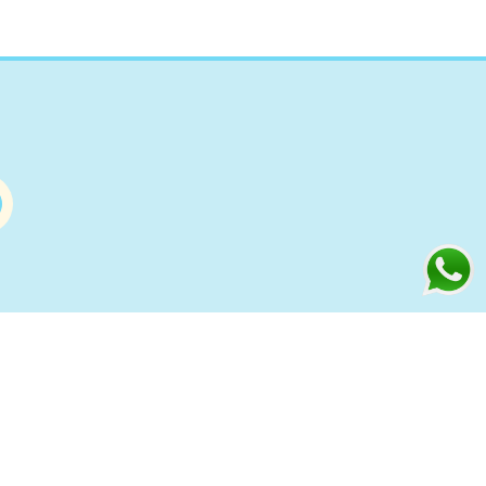
Información
s
Condiciones de compra Online
Aviso Legal y Política de Privacidad
ía
Política de cookies
to
Política de Privacidad Redes
Sociales