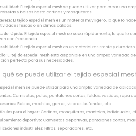
rsatilidad:
El
tejido especial mesh
se puede utilizar para crear una am
misetas y bolsos hasta cortinas y mosquiteras.
gereza:
El
tejido especial mesh
es un material muy ligero, lo que lo ha
tividades físicas o en climas cálidos.
cado rápido:
El
tejido especial mesh
se seca rápidamente, lo que lo co
van con frecuencia.
rabilidad:
El
tejido especial mesh
es un material resistente y duradero
tilo:
El
tejido especial mesh
está disponible en una amplia variedad de c
ción perfecta para sus necesidades.
 qué se puede utilizar el tejido especial mes
 especial mesh
se puede utilizar para una amplia variedad de aplicaci
endas:
Camisetas, polos, pantalones cortos, faldas, vestidos, ropa depo
cesorios:
Bolsos, mochilas, gorras, viseras, bufandas, etc.
tículos para el hogar:
Cortinas, mosquiteras, manteles, individuales, et
uipamiento deportivo:
Camisetas deportivas, pantalones cortos, malla
licaciones industriales:
Filtros, separadores, etc.