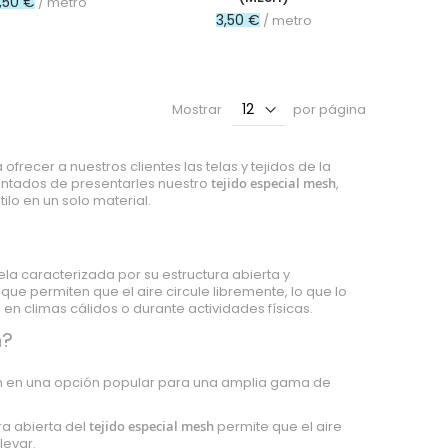
,50 €
/ metro
3,50 €
/ metro
Mostrar
por página
 ofrecer a nuestros clientes las telas y tejidos de la
antados de presentarles nuestro
tejido especial mesh
,
ilo en un solo material.
 tela caracterizada por su estructura abierta y
que permiten que el aire circule libremente, lo que lo
n climas cálidos o durante actividades físicas.
h?
en en una opción popular para una amplia gama de
a abierta del
tejido especial mesh
permite que el aire
levar.