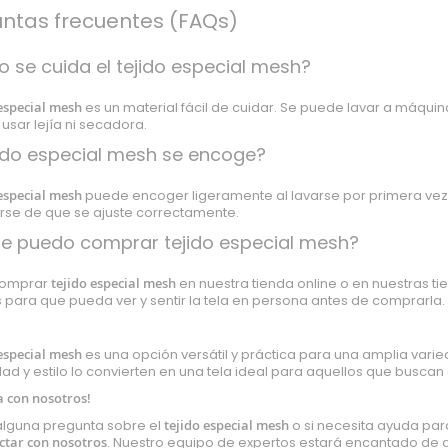
ntas frecuentes (FAQs)
 se cuida el tejido especial mesh?
 especial mesh
es un material fácil de cuidar. Se puede lavar a máquin
usar lejía ni secadora.
jido especial mesh se encoge?
 especial mesh
puede encoger ligeramente al lavarse por primera vez.
rse de que se ajuste correctamente.
e puedo comprar tejido especial mesh?
comprar
tejido especial mesh
en nuestra tienda online o en nuestras ti
s para que pueda ver y sentir la tela en persona antes de comprarla.
 especial mesh
es una opción versátil y práctica para una amplia varied
dad y estilo lo convierten en una tela ideal para aquellos que buscan c
a con nosotros!
 alguna pregunta sobre el
tejido especial mesh
o si necesita ayuda par
ctar con nosotros
. Nuestro equipo de expertos estará encantado de 