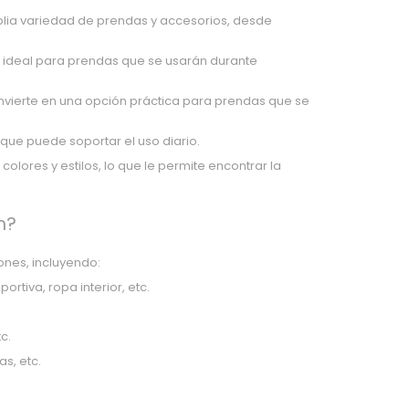
plia variedad de prendas y accesorios, desde
ce ideal para prendas que se usarán durante
nvierte en una opción práctica para prendas que se
 que puede soportar el uso diario.
olores y estilos, lo que le permite encontrar la
h?
ones, incluyendo:
rtiva, ropa interior, etc.
c.
s, etc.