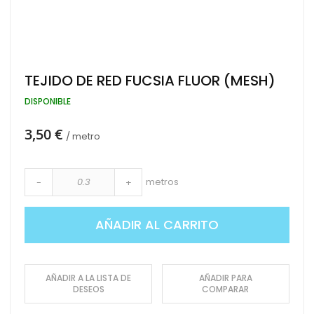
Saltar
TEJIDO DE RED FUCSIA FLUOR (MESH)
al
comienzo
DISPONIBLE
de
la
3,50 €
galería
/ metro
de
imágenes
metros
-
+
AÑADIR AL CARRITO
AÑADIR A LA LISTA DE
AÑADIR PARA
DESEOS
COMPARAR