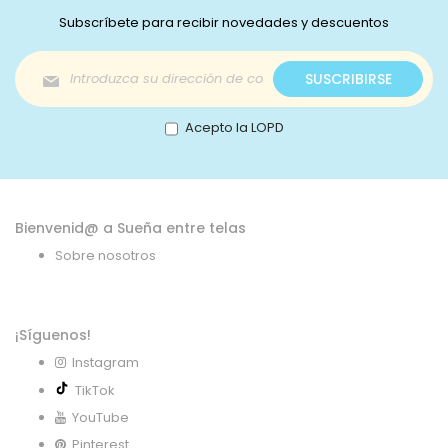
Subscríbete para recibir novedades y descuentos
Inscríbase
SUSCRIBIRSE
a
nuestro
boletín
Acepto la LOPD
de
noticias:
Bienvenid@ a Sueña entre telas
Sobre nosotros
¡Síguenos!
Instagram
TikTok
YouTube
Pinterest