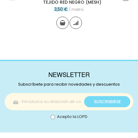
TEJIDO RED NEGRO (MESH)
3,50 €
/ metro
NEWSLETTER
Subscríbete para recibir novedades y descuentos
Inscríbase
SUSCRIBIRSE
a
nuestro
boletín
Acepto la LOPD
de
noticias: