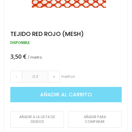
Saltar
TEJIDO RED ROJO (MESH)
al
comienzo
DISPONIBLE
de
la
3,50 €
galería
/ metro
de
imágenes
metros
-
+
AÑADIR AL CARRITO
AÑADIR A LA LISTA DE
AÑADIR PARA
DESEOS
COMPARAR