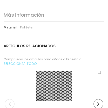
Más Información
Más
Poliéster
Información
ARTÍCULOS RELACIONADOS
Comprueba los artículos para añadir a la cesta o
SELECCIONAR TODO
Aña
al
carr