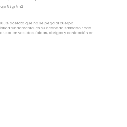
aje 53gr/m2
o 100% acetato que no se pega al cuerpo.
rística fundamental es su acabado satinado seda
ra usar en vestidos, faldas, abrigos y confección en