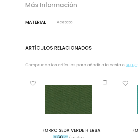
micropana
Más Información
Paño
Pana
Más
MATERIAL
Acetato
Terciopelo
Información
sudadera
lana
ARTÍCULOS RELACIONADOS
polar
pelo
Licencias
Comprueba los artículos para añadir a la cesta o
SELE
Vaquero
Waffle
Añadir
al
Muselina
carrito
Plumeti
Seersucker
Nylon
Spandex
Gobelino
FORRO SEDA VERDE HIERBA
FO
Lana
4,60 €
/ metro