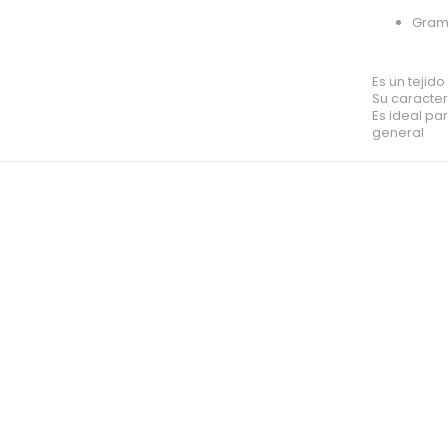
Gram
Es un tejid
Su caracte
Es ideal pa
general