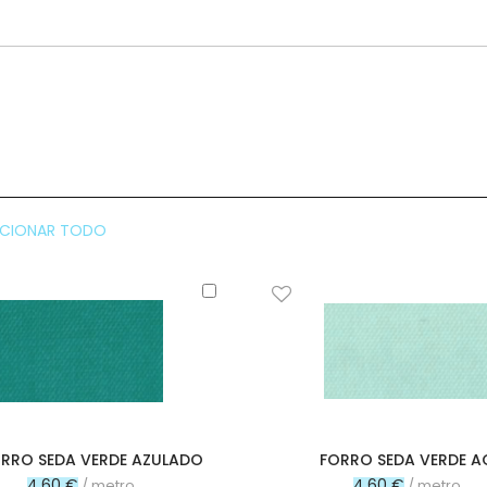
CCIONAR TODO
Añadir
al
carrito
RRO SEDA VERDE AZULADO
FORRO SEDA VERDE 
4,60 €
4,60 €
/ metro
/ metro