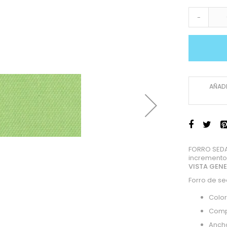
-
AÑADI
FORRO SEDA
incremento
VISTA GEN
Forro de s
Color
Comp
Anch