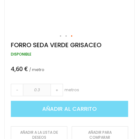
Saltar
FORRO SEDA VERDE GRISACEO
al
comienzo
DISPONIBLE
de
la
4,60 €
galería
/ metro
de
imágenes
metros
-
+
AÑADIR AL CARRITO
AÑADIR A LA LISTA DE
AÑADIR PARA
DESEOS
COMPARAR