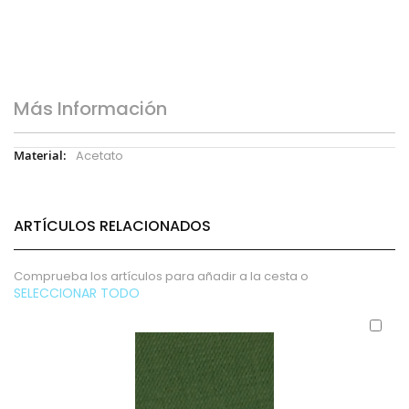
Más Información
Más
Acetato
Información
ARTÍCULOS RELACIONADOS
Comprueba los artículos para añadir a la cesta o
SELECCIONAR TODO
Aña
al
carr