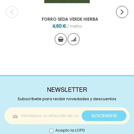
FORRO SEDA VERDE HIERBA
4,60 €
/ metro
NEWSLETTER
Subscríbete para recibir novedades y descuentos
Inscríbase
SUSCRIBIRSE
a
nuestro
boletín
Acepto la LOPD
de