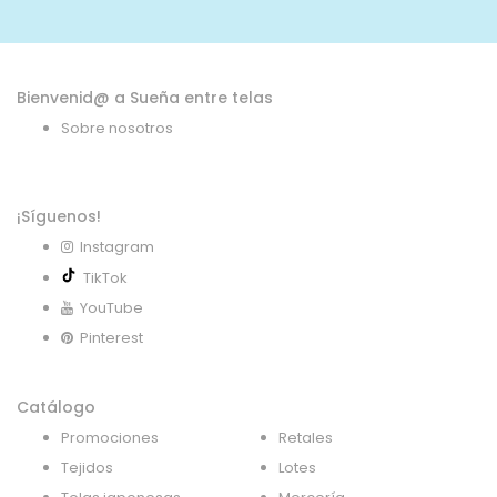
noticias:
Bienvenid@ a Sueña entre telas
Sobre nosotros
¡Síguenos!
Instagram
TikTok
YouTube
Pinterest
Catálogo
Promociones
Retales
Tejidos
Lotes