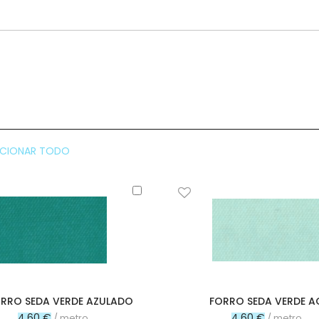
CCIONAR TODO
Añadir
al
carrito
RRO SEDA VERDE AZULADO
FORRO SEDA VERDE 
4,60 €
4,60 €
/ metro
/ metro