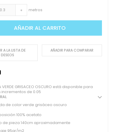
metros
+
AÑADIR AL CARRITO
R A LA LISTA DE
AÑADIR PARA COMPARAR
DESEOS
 VERDE GRISACEO OSCURO está disponible para
 incrementos de 0.05
ERAL
da de color verde grisáceo oscuro
osición 100% acetato
o de pieza 140cm aproximadamente
aje 95gr/m2