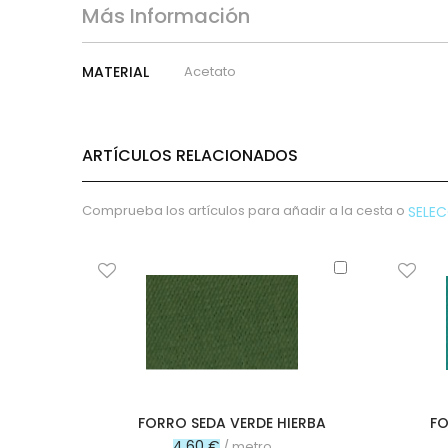
micropana
Más Información
Paño
Pana
Más
MATERIAL
Acetato
Terciopelo
Información
sudadera
lana
ARTÍCULOS RELACIONADOS
polar
pelo
Licencias
Comprueba los artículos para añadir a la cesta o
SELE
Vaquero
Waffle
Añadir
al
Muselina
carrito
Plumeti
Seersucker
Nylon
Spandex
Gobelino
FORRO SEDA VERDE HIERBA
FO
Lana
4,60 €
/ metro