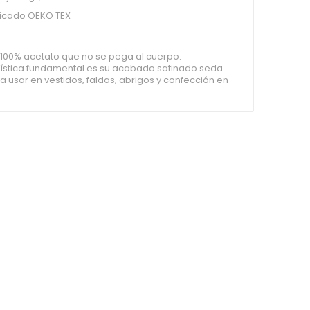
ficado OEKO TEX
o 100% acetato que no se pega al cuerpo.
rística fundamental es su acabado satinado seda
ra usar en vestidos, faldas, abrigos y confección en