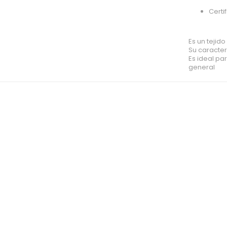
Certi
Es un tejid
Su caracte
Es ideal pa
general