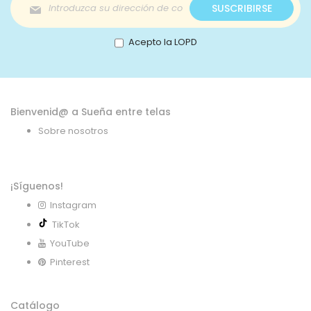
Inscríbase
SUSCRIBIRSE
a
nuestro
boletín
Acepto la LOPD
de
noticias:
Bienvenid@ a Sueña entre telas
Sobre nosotros
¡Síguenos!
Instagram
TikTok
YouTube
Pinterest
Catálogo