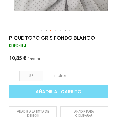
Saltar
PIQUE TOPO GRIS FONDO BLANCO
al
comienzo
DISPONIBLE
de
la
10,85 €
galería
/ metro
de
imágenes
metros
-
+
AÑADIR AL CARRITO
AÑADIR A LA LISTA DE
AÑADIR PARA
DESEOS
COMPARAR