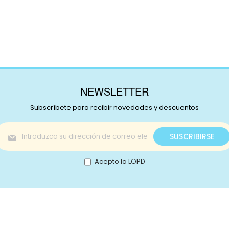
NEWSLETTER
Subscríbete para recibir novedades y descuentos
Inscríbase
SUSCRIBIRSE
a
nuestro
boletín
Acepto la LOPD
de
noticias:
s!
Catálogo
nstagram
Promociones
Retale