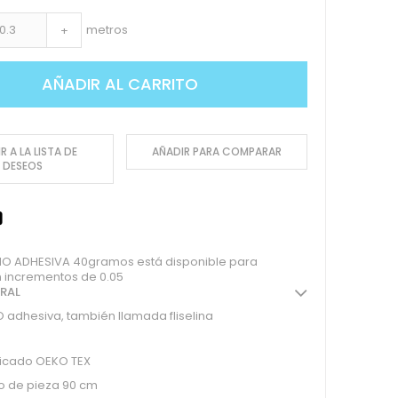
metros
+
AÑADIR AL CARRITO
R A LA LISTA DE
AÑADIR PARA COMPARAR
DESEOS
NO ADHESIVA 40gramos está disponible para
 incrementos de 0.05
ERAL
O adhesiva, también llamada fliselina
ficado OEKO TEX
o de pieza 90 cm