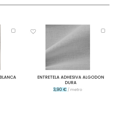
Añadir
Añadir
al
al
carrito
carrito
 BLANCA
ENTRETELA ADHESIVA ALGODON
DURA
3,90 €
/ metro