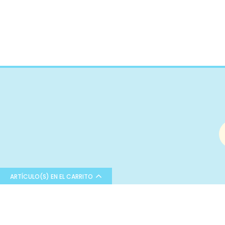
Poliamida
Rayon
Algodón orgánico
Poliuretano
Pvc
Microfibra
Cupro
Algodón reciclado
Bambula
Poliéster
Poliéster reciclado
Viscosa
Lúrex
ARTÍCULO(S) EN EL CARRITO
Látex
Modal
Bienvenid@ a Sueña entre telas
¡Sígueno
Tejidos especiales
Tu tienda online de tejidos y
I
Forro
complementos.