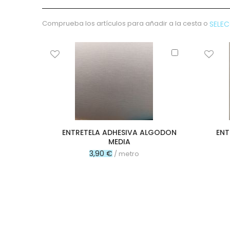
micropana
Paño
Comprueba los artículos para añadir a la cesta o
SELE
Pana
Terciopelo
Añadir
sudadera
al
lana
carrito
polar
pelo
Licencias
Vaquero
ENTRETELA ADHESIVA ALGODON
ENT
Waffle
MEDIA
Muselina
3,90 €
/ metro
Plumeti
Seersucker
Nylon
Spandex
Gobelino
Lana