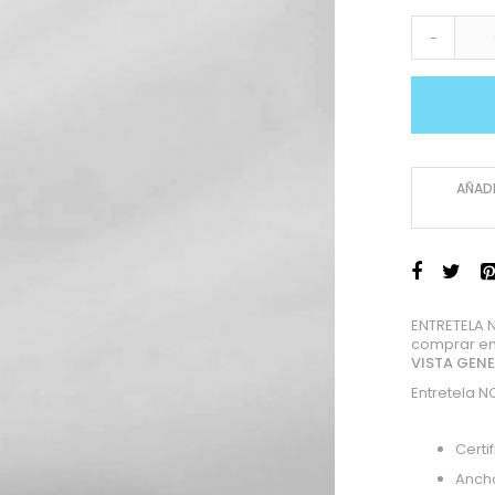
-
AÑADI
ENTRETELA 
comprar en
VISTA GEN
Entretela N
Certi
Anch