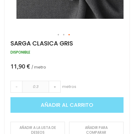
Saltar
SARGA CLASICA GRIS
al
comienzo
DISPONIBLE
de
la
11,90 €
galería
/ metro
de
imágenes
metros
-
+
AÑADIR AL CARRITO
AÑADIR A LA LISTA DE
AÑADIR PARA
DESEOS
COMPARAR