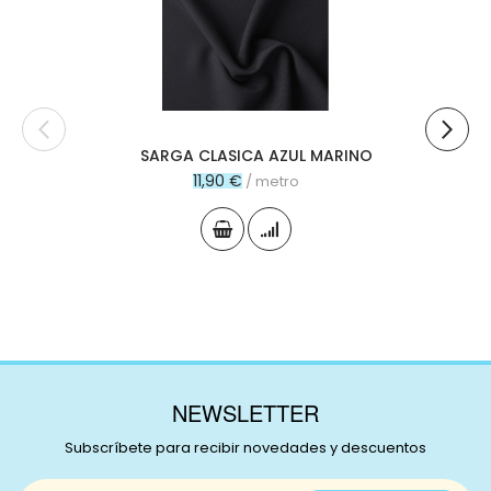
al
carr
SARGA CLASICA AZUL MARINO
11,90 €
/ metro
NEWSLETTER
Subscríbete para recibir novedades y descuentos