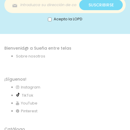
Inscríbase
SUSCRIBIRSE
a
nuestro
boletín
Acepto la LOPD
de
noticias:
Bienvenid@ a Sueña entre telas
Sobre nosotros
¡Síguenos!
Instagram
TikTok
YouTube
Pinterest
Catálogo