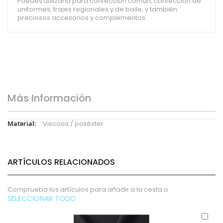
Puedes utilizarla para confección común, confección de
uniformes, trajes regionales y de baile, y también
preciosos accesorios y complementos.
Más Información
Más
Viscosa / poliéster
Información
ARTÍCULOS RELACIONADOS
Comprueba los artículos para añadir a la cesta o
SELECCIONAR TODO
Aña