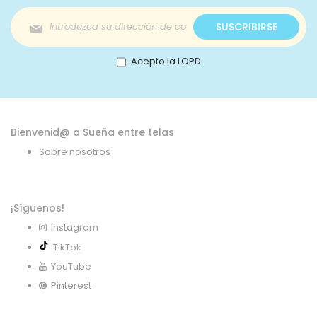
Inscríbase
SUSCRIBIRSE
a
nuestro
boletín
Acepto la LOPD
de
noticias:
Bienvenid@ a Sueña entre telas
Sobre nosotros
¡Síguenos!
Instagram
TikTok
YouTube
Pinterest