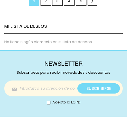
Actualmente
Página
Página
Página
Página
Página
Siguiente
1
2
3
4
5
estás
leyendo
MI LISTA DE DESEOS
página
No tiene ningún elemento en su lista de deseos.
NEWSLETTER
Subscríbete para recibir novedades y descuentos
Inscríbase
SUSCRIBIRSE
a
nuestro
boletín
Acepto la LOPD
de
noticias: