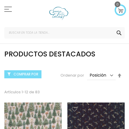
Ir
0
al
contenido
SEA
PRODUCTOS DESTACADOS
COMPRAR POR
Fijar
Ordenar por
Dir
Des
Artículos
1
-
12
de
83