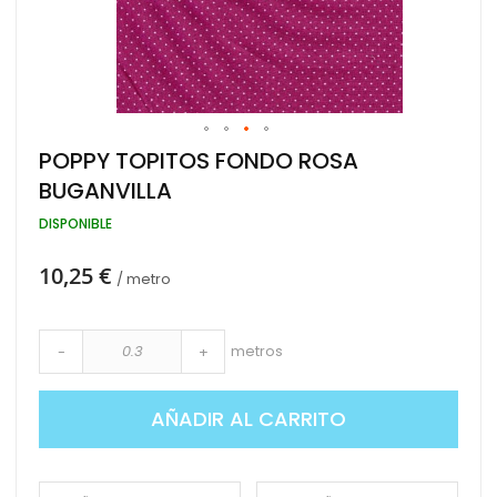
Saltar
POPPY TOPITOS FONDO ROSA
al
BUGANVILLA
comienzo
de
DISPONIBLE
la
galería
de
10,25 €
/ metro
imágenes
metros
-
+
AÑADIR AL CARRITO