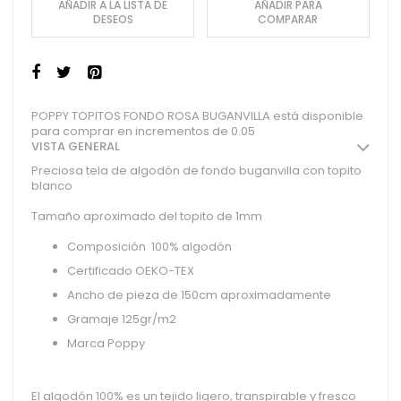
AÑADIR A LA LISTA DE
AÑADIR PARA
DESEOS
COMPARAR
POPPY TOPITOS FONDO ROSA BUGANVILLA está disponible
para comprar en incrementos de 0.05
VISTA GENERAL
Preciosa tela de algodón de fondo buganvilla con topito
blanco
Tamaño aproximado del topito de 1mm
Composición 100% algodón
Certificado OEKO-TEX
Ancho de pieza de 150cm aproximadamente
Gramaje 125gr/m2
Marca Poppy
El algodón 100% es un tejido ligero, transpirable y fresco