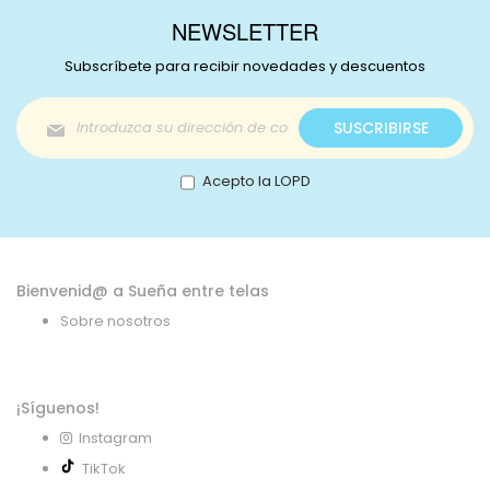
NEWSLETTER
Subscríbete para recibir novedades y descuentos
Inscríbase
SUSCRIBIRSE
a
nuestro
boletín
Acepto la LOPD
de
noticias:
Bienvenid@ a Sueña entre telas
Sobre nosotros
¡Síguenos!
Instagram
TikTok