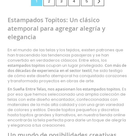
Actualmente
Página
Página
Página
Página
Página
Siguiente
1
2
3
4
5
estás
Estampados Topitos: Un clásico
leyendo
atemporal para agregar alegría y
página
elegancia
En el mundo de las telas y los tejidos, existen patrones que
han trascendido las tendencias pasajeras y se han
convertido en verdaderos clásicos. Entre ellos, los
estampados topitos
ocupan un lugar privilegiado.
Con más de
dos décadas de experiencia en el sector textil
, he sido testigo
de cómo este diseño atemporal ha conquistado corazones
y transformado proyectos en obras de arte.
En Sueña Entre Telas, nos apasionan los estampados topitos.
Es
por eso que hemos seleccionado una amplia colección de
telas con este diseño encantador, confeccionadas con
materiales de la más alta calidad y con una gran variedad
de colores y estilos. Desde topitos pequeños y discretos
hasta topitos grandes y llamativos, en nuestra tienda online
encontrarás la tela perfecta para darle un toque de alegría
y elegancia a tus creaciones.
Un mundo de posibilidades creativas