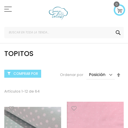
Ir
0
al
contenido
SEA
TOPITOS
COMPRAR POR
Fijar
Ordenar por
Dir
Des
Artículos
1
-
12
de
64