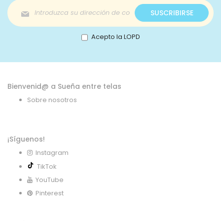
Inscríbase
SUSCRIBIRSE
a
nuestro
boletín
Acepto la LOPD
de
noticias:
Bienvenid@ a Sueña entre telas
Sobre nosotros
¡Síguenos!
Instagram
TikTok
YouTube
Pinterest