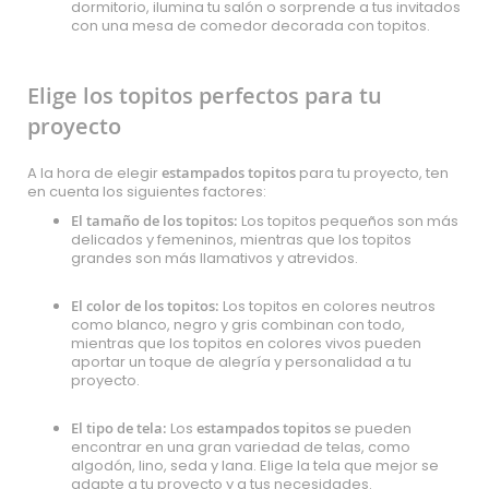
dormitorio, ilumina tu salón o sorprende a tus invitados
con una mesa de comedor decorada con topitos.
Elige los topitos perfectos para tu
proyecto
A la hora de elegir
estampados topitos
para tu proyecto, ten
en cuenta los siguientes factores:
El tamaño de los topitos:
Los topitos pequeños son más
delicados y femeninos, mientras que los topitos
grandes son más llamativos y atrevidos.
El color de los topitos:
Los topitos en colores neutros
como blanco, negro y gris combinan con todo,
mientras que los topitos en colores vivos pueden
aportar un toque de alegría y personalidad a tu
proyecto.
El tipo de tela:
Los
estampados topitos
se pueden
encontrar en una gran variedad de telas, como
algodón, lino, seda y lana. Elige la tela que mejor se
adapte a tu proyecto y a tus necesidades.