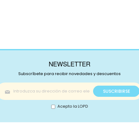
NEWSLETTER
Subscríbete para recibir novedades y descuentos
Inscríbase
SUSCRIBIRSE
a
nuestro
boletín
Acepto la LOPD
de
noticias:
s!
Catálogo