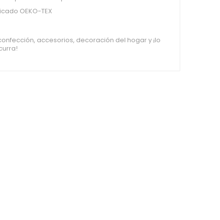
ficado OEKO-TEX
confección, accesorios, decoración del hogar y ¡lo
curra!