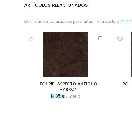
micropana
ARTÍCULOS RELACIONADOS
Paño
Pana
Comprueba los artículos para añadir a la cesta o
SELE
Terciopelo
sudadera
Añadir
lana
al
polar
carrito
pelo
Licencias
Vaquero
Waffle
POLIPIEL ASPECTO ANTIGUO
POLI
Muselina
MARRON
Plumeti
14,35 €
/ metro
Seersucker
Nylon
Spandex
Gobelino
Lana