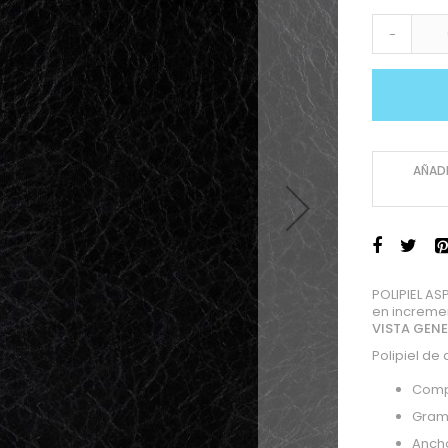
-
AÑADI
POLIPIEL A
en increme
VISTA GEN
Polipiel de
Comp
Gram
Anch