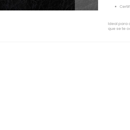
Certi
Ideal para 
que se te o