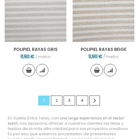
POLIPIEL RAYAS GRIS
POLIPIEL RAYAS BEIGE
11,90 €
11,90 €
/ metro
/ metro
Página
Actualmente
Página
Página
Página
Página
Siguiente
1
2
3
4
estás
En Sueña Entre Telas, con
una larga
experiencia en el sector
leyendo
textil
, nos apasiona ofrecer a nuestros clientes las telas y
página
tejidos de la más alta calidad para sus proyectos creativos.
Es por eso que estamos encantados de presentarles