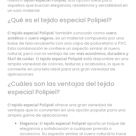
nuestro
tejido especial Polipiel
, una opción ideal para
aquellos que buscan elegancia, resistencia y versatilidad en
un solo material.
¿Qué es el tejido especial Polipiel?
El
tejido especial Polipiel
, también conocido como
cuero
sintético
o
cuero vegano
, es un material compuesto por una
base de tela recubierta con una capa de poliuretano o PVC.
Esta combinación le confiere un aspecto similar al cuero
natural, pero con la ventaja de ser
más económico, duradero y
fácil de cuidar
. El
tejido especial Polipiel
está disponible en una
amplia variedad de colores, texturas y acabados, lo que lo
convierte en una tela ideal para una gran variedad de
aplicaciones.
¿Cuáles son las ventajas del tejido
especial Polipiel?
El
tejido especial Polipiel
ofrece una gran variedad de
ventajas que lo convierten en una opción popular para una
amplia gama de aplicaciones:
Elegancia:
El
tejido especial Polipiel
aporta un toque de
elegancia y sofisticación a cualquier prenda o
accesorio. Su aspecto similar al cuero natural lo hace