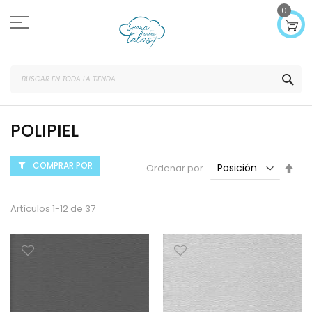
Ir
0
al
contenido
SEA
POLIPIEL
COMPRAR POR
Fijar
Ordenar por
Dir
Des
Artículos
1
-
12
de
37