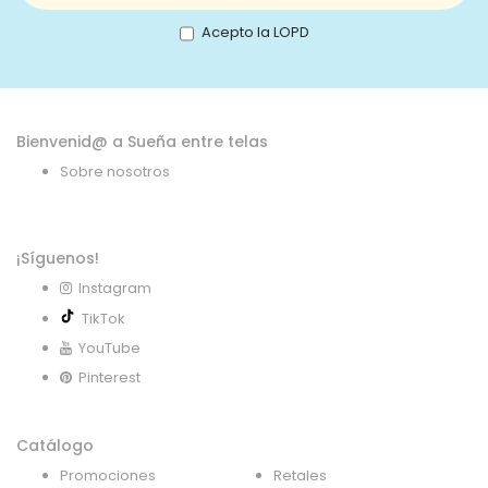
nuestro
boletín
Acepto la LOPD
de
noticias:
Bienvenid@ a Sueña entre telas
Sobre nosotros
¡Síguenos!
Instagram
TikTok
YouTube
Pinterest
Catálogo
Promociones
Retales