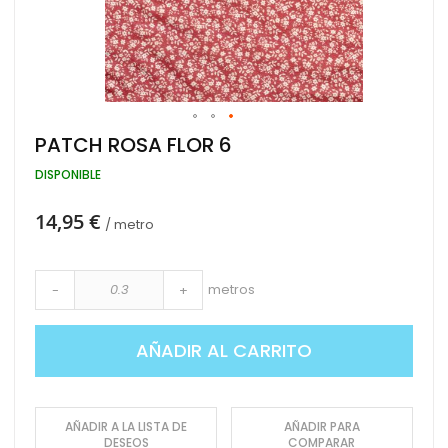
Saltar
PATCH ROSA FLOR 6
al
comienzo
DISPONIBLE
de
la
14,95 €
galería
/ metro
de
imágenes
metros
-
+
AÑADIR AL CARRITO
AÑADIR A LA LISTA DE
AÑADIR PARA
DESEOS
COMPARAR