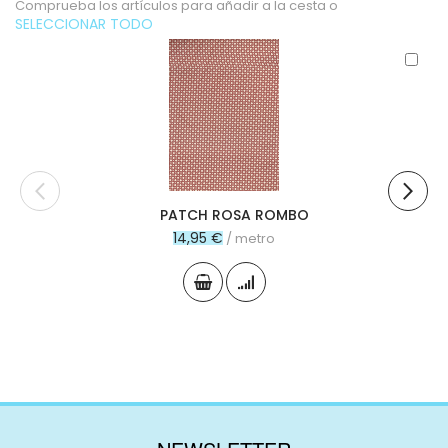
Comprueba los artículos para añadir a la cesta o
SELECCIONAR TODO
Aña
al
carr
PATCH ROSA ROMBO
14,95 €
/ metro