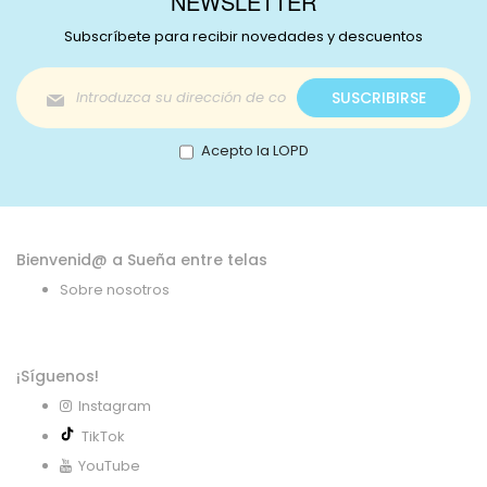
NEWSLETTER
Subscríbete para recibir novedades y descuentos
Inscríbase
SUSCRIBIRSE
a
nuestro
boletín
Acepto la LOPD
de
noticias:
Bienvenid@ a Sueña entre telas
Sobre nosotros
¡Síguenos!
Instagram
TikTok
YouTube