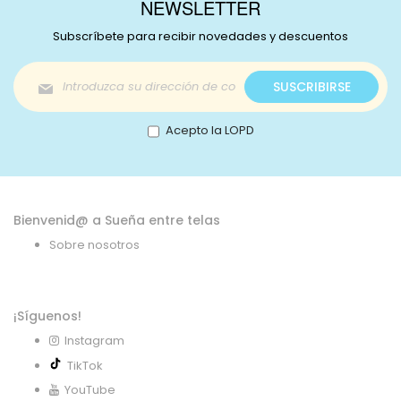
NEWSLETTER
Subscríbete para recibir novedades y descuentos
Inscríbase
SUSCRIBIRSE
a
nuestro
boletín
Acepto la LOPD
de
noticias:
Bienvenid@ a Sueña entre telas
Sobre nosotros
¡Síguenos!
Instagram
TikTok
YouTube