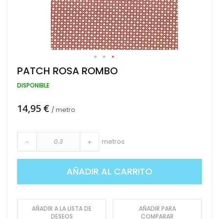
Saltar
PATCH ROSA ROMBO
al
comienzo
DISPONIBLE
de
la
14,95 €
galería
/ metro
de
imágenes
metros
-
+
AÑADIR AL CARRITO
AÑADIR A LA LISTA DE
AÑADIR PARA
DESEOS
COMPARAR