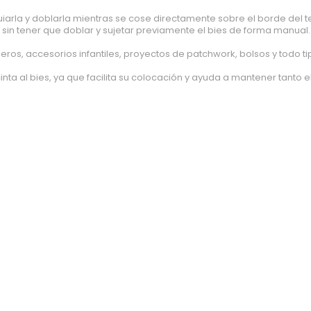
iarla y doblarla mientras se cose directamente sobre el borde del t
n tener que doblar y sujetar previamente el bies de forma manual.
os, accesorios infantiles, proyectos de patchwork, bolsos y todo ti
ta al bies, ya que facilita su colocación y ayuda a mantener tanto e