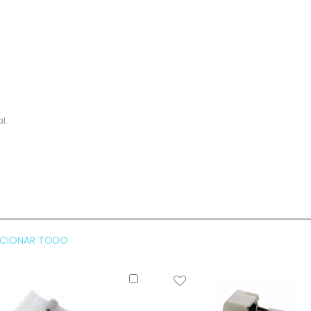
l.
CCIONAR TODO
Añadir
al
carrito