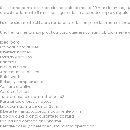
micropana
Su sistema permite introducir una cinta de hasta 20 mm de ancho, gu
Paño
aproximadamente 5 mm, consiguiendo un acabado limpio y regular si
Pana
Es especialmente útil para rematar bordes en prendas, mantas, baber
Terciopelo
sudadera
Una herramienta muy práctica para quienes utilizan habitualmente cin
lana
Ideal para
polar
Colocar cinta al bies
Ribetear bordes
pelo
Mantas y arrullos
Licencias
Baberos
Prendas de vestir
Vaquero
Accesorios infantiles
Waffle
Patchwork
Bolsos y complementos
Muselina
Costura creativa
Plumeti
Características
Tipo: prensatelas para ribetear x2
Seersucker
Para cintas al bies y ribetes
Nylon
Entrada máxima de cinta: 20 mm
Ribete terminado: aproximadamente 5 mm
Spandex
Dobla y guía la cinta durante la costura
Gobelino
Facilita una colocación uniforme
Permite coser y ribetear en una misma operación
Lana