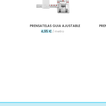
Acetato
Tul
Retorta
Arpillera
PRENSATELAS GUIA AJUSTABLE
PRE
Panamá
4,95 €
/ metro
Raso
Gabardina
Pull
Impermeable
Isotérmico
Strech
Mesh
Polipiel
Pizarra
Lycra
Corcho
Plástico