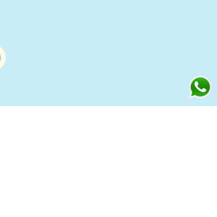
Información
s
Condiciones de compra Online
Aviso Legal y Política de Privacidad
ía
Política de cookies
to
Política de Privacidad Redes
Sociales