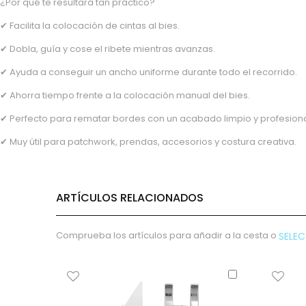
¿Por qué te resultará tan práctico?
Poliamida
✔ Facilita la colocación de cintas al bies.
Rayon
✔ Dobla, guía y cose el ribete mientras avanzas.
Algodón orgánico
Poliuretano
✔ Ayuda a conseguir un ancho uniforme durante todo el recorrido.
Pvc
✔ Ahorra tiempo frente a la colocación manual del bies.
Microfibra
✔ Perfecto para rematar bordes con un acabado limpio y profesiona
Cupro
Algodón reciclado
✔ Muy útil para patchwork, prendas, accesorios y costura creativa.
Bambula
Poliéster
Poliéster reciclado
ARTÍCULOS RELACIONADOS
Viscosa
Lúrex
Comprueba los artículos para añadir a la cesta o
SELE
Látex
Modal
Añadir
Tejidos especiales
al
carrito
Forro