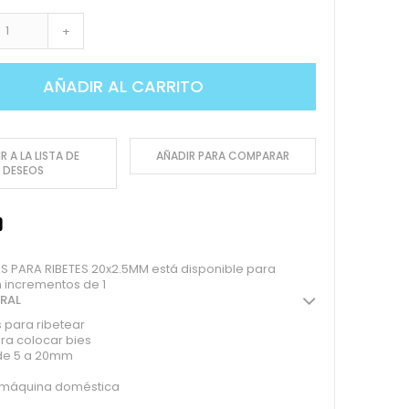
+
AÑADIR AL CARRITO
R A LA LISTA DE
AÑADIR PARA COMPARAR
DESEOS
S PARA RIBETES 20x2.5MM está disponible para
 incrementos de 1
ERAL
 para ribetear
ra colocar bies
de 5 a 20mm
 máquina doméstica