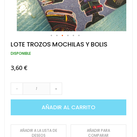
Saltar
LOTE TROZOS MOCHILAS Y BOLIS
al
comienzo
DISPONIBLE
de
la
3,60 €
galería
de
imágenes
-
+
AÑADIR AL CARRITO
AÑADIR A LA LISTA DE
AÑADIR PARA
DESEOS
COMPARAR