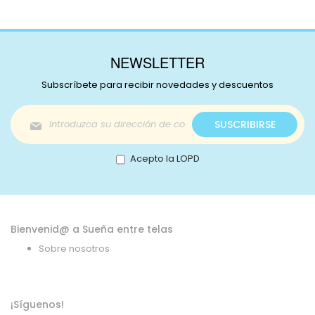
NEWSLETTER
Subscríbete para recibir novedades y descuentos
Inscríbase
SUSCRIBIRSE
a
nuestro
boletín
Acepto la LOPD
de
noticias:
Bienvenid@ a Sueña entre telas
Sobre nosotros
¡Síguenos!