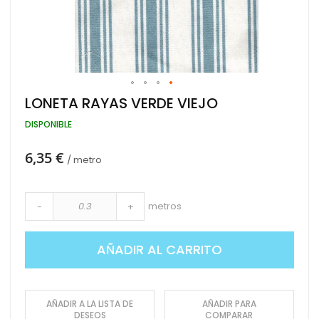
Saltar
LONETA RAYAS VERDE VIEJO
al
comienzo
DISPONIBLE
de
la
6,35 €
galería
/ metro
de
imágenes
metros
-
+
AÑADIR AL CARRITO
AÑADIR A LA LISTA DE
AÑADIR PARA
DESEOS
COMPARAR