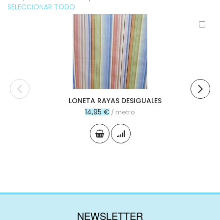
SELECCIONAR TODO
Aña
al
carr
LONETA RAYAS DESIGUALES
14,95 €
/ metro
NEWSLETTER