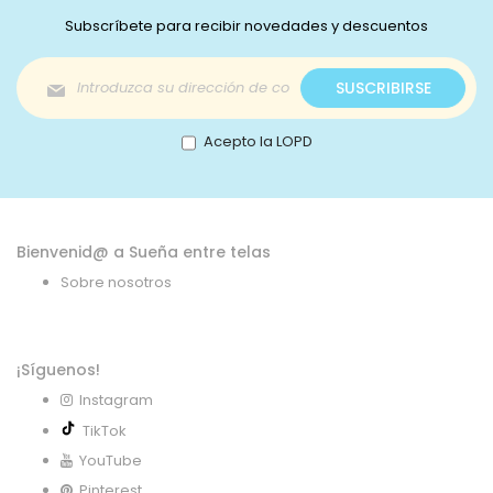
Subscríbete para recibir novedades y descuentos
Inscríbase
SUSCRIBIRSE
a
nuestro
boletín
Acepto la LOPD
de
noticias:
Bienvenid@ a Sueña entre telas
Sobre nosotros
¡Síguenos!
Instagram
TikTok
YouTube
Pinterest