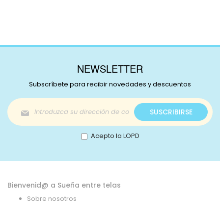
NEWSLETTER
Subscríbete para recibir novedades y descuentos
Inscríbase
SUSCRIBIRSE
a
nuestro
boletín
Acepto la LOPD
de
noticias:
Bienvenid@ a Sueña entre telas
Sobre nosotros