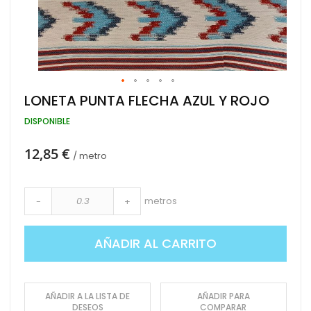
Saltar
LONETA PUNTA FLECHA AZUL Y ROJO
al
comienzo
DISPONIBLE
de
la
12,85 €
galería
/ metro
de
imágenes
metros
-
+
AÑADIR AL CARRITO
AÑADIR A LA LISTA DE
AÑADIR PARA
DESEOS
COMPARAR