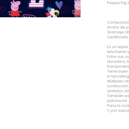
Peppa Pig
Composici
Ancho de p
Gramaje 13
Certificad
Es un tejid
tela fuerte y
Entre sus 
duradero, f
transpirabl
Tiene buen 
e hipoalerg
Múltiples u
confección
vestidos, b
También es
patchwork
Para la con
Y, por supu