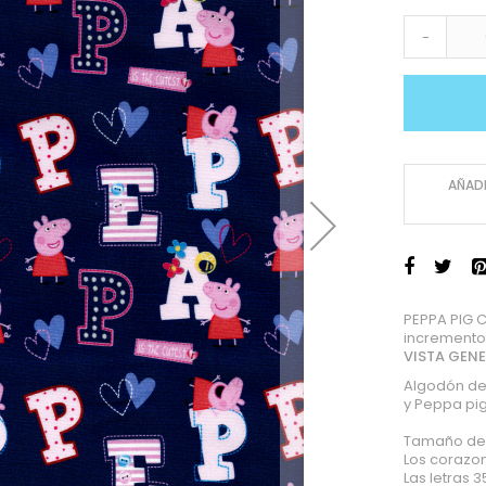
-
AÑADI
PEPPA PIG 
incremento
VISTA GEN
Algodón de
y Peppa pig
Tamaño del
Los corazo
Las letras