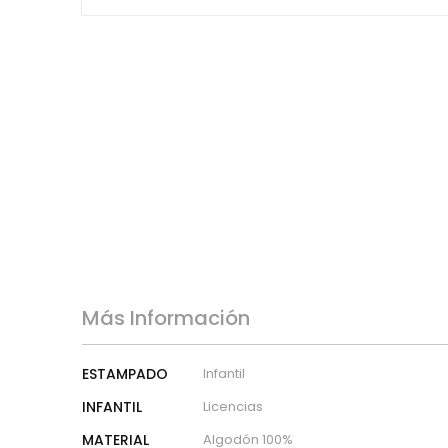
micropana
Paño
Pana
Terciopelo
sudadera
lana
polar
pelo
Licencias
Vaquero
Waffle
Muselina
Plumeti
Más Información
Seersucker
Nylon
Más
ESTAMPADO
Infantil
Información
Spandex
INFANTIL
Licencias
Gobelino
MATERIAL
Algodón 100%
Lana