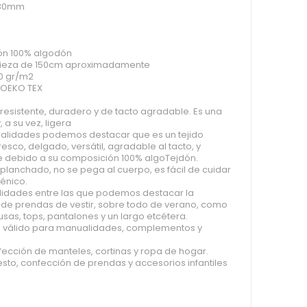
 30mm
ón 100% algodón
ieza de 150cm aproximadamente
0 gr/m2
o OEKO TEX
o resistente, duradero y de tacto agradable. Es una
, a su vez, ligera
cualidades podemos destacar que es un tejido
resco, delgado, versátil, agradable al tacto, y
e debido a su composición 100% algoTejdón.
planchado, no se pega al cuerpo, es fácil de cuidar
énico.
tilidades entre las que podemos destacar la
 de prendas de vestir, sobre todo de verano, como
lusas, tops, pantalones y un largo etcétera.
 válido para manualidades, complementos y
fección de manteles, cortinas y ropa de hogar.
esto, confección de prendas y accesorios infantiles