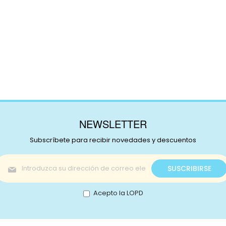
NEWSLETTER
Subscríbete para recibir novedades y descuentos
Inscríbase
SUSCRIBIRSE
a
nuestro
boletín
Acepto la LOPD
de
noticias: