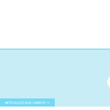
Acetato
Tul
Retorta
Arpillera
Panamá
Raso
Gabardina
Pull
Impermeable
Isotérmico
Strech
Mesh
Polipiel
Pizarra
Lycra
Corcho
ARTÍCULO(S) EN EL CARRITO
Plástico