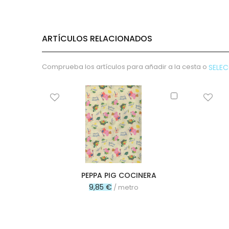
Poliamida
Rayon
Algodón orgánico
ARTÍCULOS RELACIONADOS
Poliuretano
Pvc
Comprueba los artículos para añadir a la cesta o
SELE
Microfibra
Cupro
Añadir
al
Algodón reciclado
carrito
Bambula
Poliéster
Poliéster reciclado
Viscosa
Lúrex
PEPPA PIG COCINERA
Látex
9,85 €
/ metro
Modal
Tejidos especiales
Forro