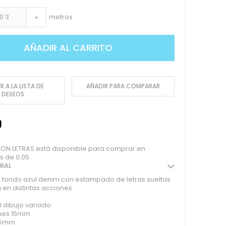
metros
+
AÑADIR AL CARRITO
R A LA LISTA DE
AÑADIR PARA COMPARAR
DESEOS
CON LETRAS está disponible para comprar en
s de 0.05
ERAL
 fondo azul denim con estampado de letras sueltas
 en distintas acciones
 dibujo variado:
nes 15mm
 35mm