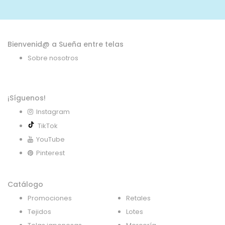
noticias:
Bienvenid@ a Sueña entre telas
Sobre nosotros
¡Síguenos!
Instagram
TikTok
YouTube
Pinterest
Catálogo
Promociones
Retales
Tejidos
Lotes