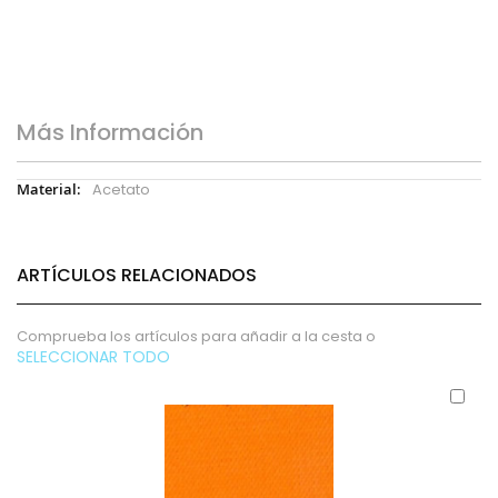
Más Información
Más
Acetato
Información
ARTÍCULOS RELACIONADOS
Comprueba los artículos para añadir a la cesta o
SELECCIONAR TODO
Aña
al
carr