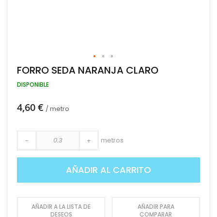
Saltar
FORRO SEDA NARANJA CLARO
al
comienzo
DISPONIBLE
de
la
4,60 €
galería
/ metro
de
imágenes
metros
-
+
AÑADIR AL CARRITO
AÑADIR A LA LISTA DE
AÑADIR PARA
DESEOS
COMPARAR