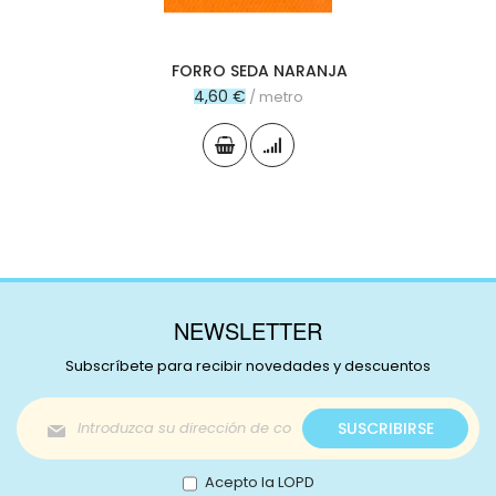
FORRO SEDA NARANJA
4,60 €
/ metro
NEWSLETTER
Subscríbete para recibir novedades y descuentos
Inscríbase
SUSCRIBIRSE
a
nuestro
boletín
Acepto la LOPD
de