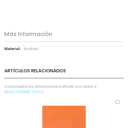
Más Información
Más
Acetato
Información
ARTÍCULOS RELACIONADOS
Comprueba los artículos para añadir a la cesta o
SELECCIONAR TODO
Aña
al
carr