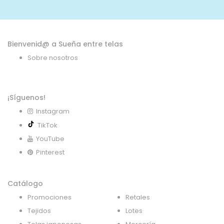
noticias:
Bienvenid@ a Sueña entre telas
Sobre nosotros
¡Síguenos!
Instagram
TikTok
YouTube
Pinterest
Catálogo
Promociones
Retales
Tejidos
Lotes