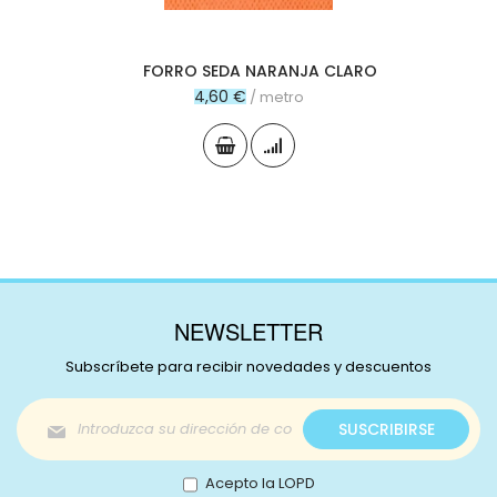
FORRO SEDA NARANJA CLARO
4,60 €
/ metro
NEWSLETTER
Subscríbete para recibir novedades y descuentos
Inscríbase
SUSCRIBIRSE
a
nuestro
boletín
Acepto la LOPD
de