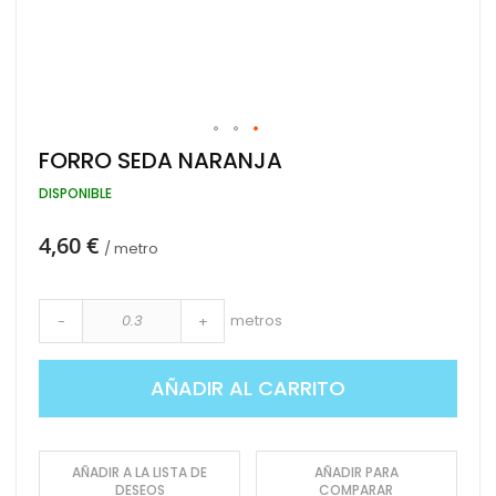
Saltar
FORRO SEDA NARANJA
al
comienzo
DISPONIBLE
de
la
4,60 €
galería
/ metro
de
imágenes
metros
-
+
AÑADIR AL CARRITO
AÑADIR A LA LISTA DE
AÑADIR PARA
DESEOS
COMPARAR