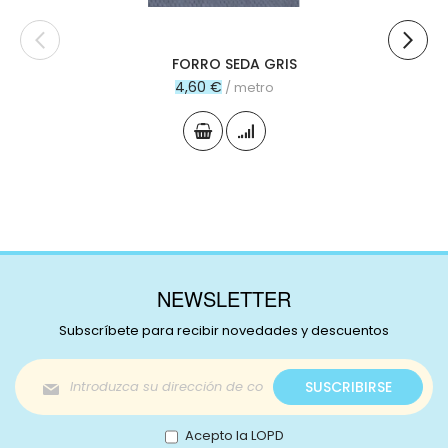
FORRO SEDA GRIS
4,60 €
/ metro
NEWSLETTER
Subscríbete para recibir novedades y descuentos
Inscríbase
SUSCRIBIRSE
a
nuestro
boletín
Acepto la LOPD
de