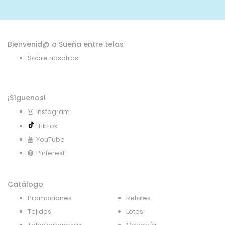
noticias:
Bienvenid@ a Sueña entre telas
Sobre nosotros
¡Síguenos!
Instagram
TikTok
YouTube
Pinterest
Catálogo
Promociones
Retales
Tejidos
Lotes