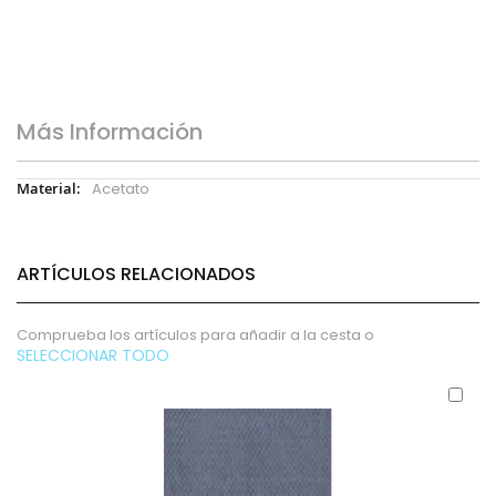
Más Información
Más
Acetato
Información
ARTÍCULOS RELACIONADOS
Comprueba los artículos para añadir a la cesta o
SELECCIONAR TODO
Aña
al
carr