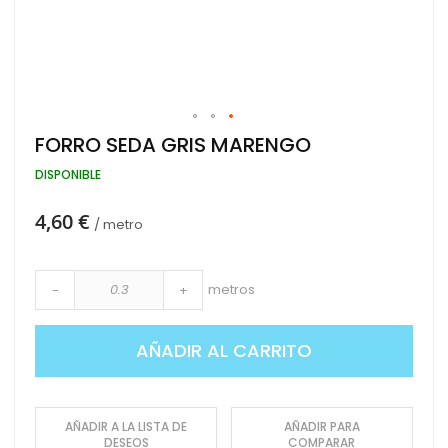
Saltar
FORRO SEDA GRIS MARENGO
al
comienzo
DISPONIBLE
de
la
4,60 €
galería
/ metro
de
imágenes
metros
-
+
AÑADIR AL CARRITO
AÑADIR A LA LISTA DE
AÑADIR PARA
DESEOS
COMPARAR