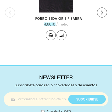
FORRO SEDA GRIS PIZARRA
4,60 €
/ metro
NEWSLETTER
Subscríbete para recibir novedades y descuentos
Inscríbase
SUSCRIBIRSE
a
nuestro
boletín
Acepto la LOPD