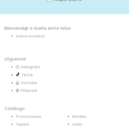
de
noticias:
Bienvenid@ a Sueña entre telas
Sobre nosotros
¡Síguenos!
Instagram
TikTok
YouTube
Pinterest
Catálogo
Promociones
Retales
Tejidos
Lotes