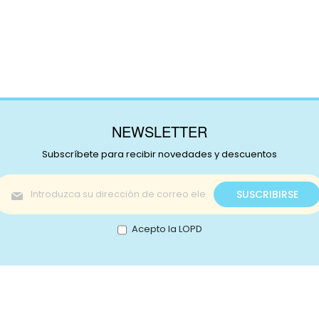
NEWSLETTER
Subscríbete para recibir novedades y descuentos
Inscríbase
SUSCRIBIRSE
a
nuestro
boletín
Acepto la LOPD
de
noticias:
s!
Catálogo
nstagram
Promociones
Retale