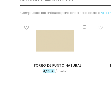
micropana
Paño
Comprueba los artículos para añadir a la cesta o
SELE
Pana
Terciopelo
sudadera
Añadir
al
lana
carrito
polar
pelo
Licencias
Vaquero
Waffle
FORRO DE PUNTO NATURAL
4,99 €
Muselina
/ metro
Plumeti
Seersucker
Nylon
Spandex
Gobelino
Lana