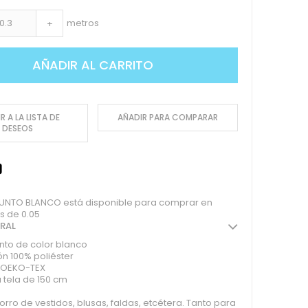
metros
+
AÑADIR AL CARRITO
R A LA LISTA DE
AÑADIR PARA COMPARAR
DESEOS
UNTO BLANCO está disponible para comprar en
s de 0.05
ERAL
nto de color blanco
n 100% poliéster
o OEKO-TEX
 tela de 150 cm
forro de vestidos, blusas, faldas, etcétera. Tanto para