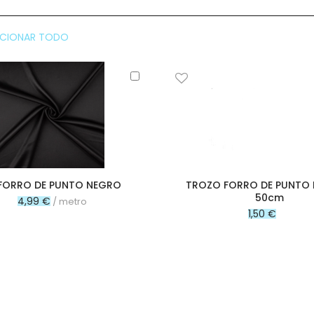
CCIONAR TODO
Añadir
al
carrito
FORRO DE PUNTO NEGRO
TROZO FORRO DE PUNTO
50cm
4,99 €
/ metro
1,50 €