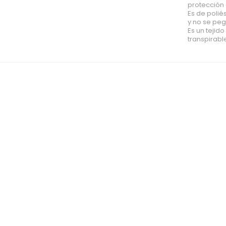
protección
Es de polié
y no se peg
Es un tejid
transpirabl