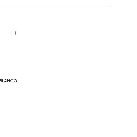
Añadir
al
carrito
 BLANCO