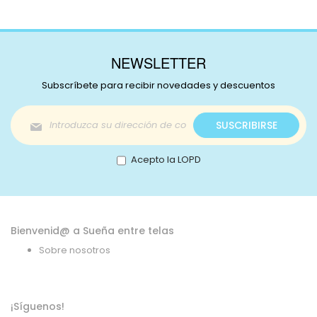
NEWSLETTER
Subscríbete para recibir novedades y descuentos
Inscríbase
SUSCRIBIRSE
a
nuestro
boletín
Acepto la LOPD
de
noticias:
Bienvenid@ a Sueña entre telas
Sobre nosotros
¡Síguenos!