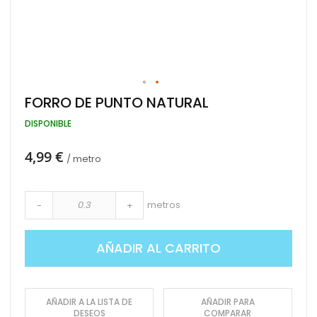
Saltar
FORRO DE PUNTO NATURAL
al
comienzo
DISPONIBLE
de
la
4,99 €
galería
/ metro
de
imágenes
metros
-
+
AÑADIR AL CARRITO
AÑADIR A LA LISTA DE
AÑADIR PARA
DESEOS
COMPARAR