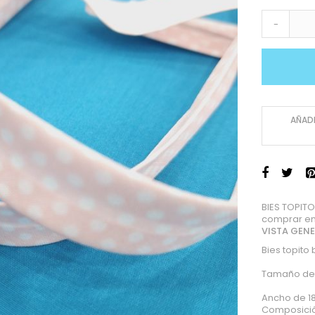
-
AÑADI
BIES TOPIT
comprar en
VISTA GEN
Bies topito
Tamaño del
Ancho de 
Composició