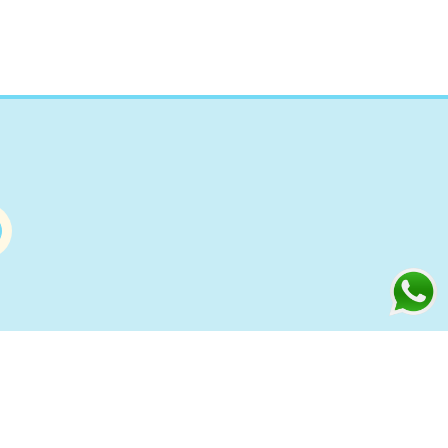
Información
s
Condiciones de compra Online
Aviso Legal y Política de Privacidad
ía
Política de cookies