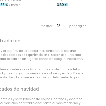
,85 €
3,60 €
/ metro
Mostrar
por página
tradición
a y el espíritu de la época más entrañable del año.
 dos décadas de experiencia en el sector textil
, he sido
o espacios en lugares llenos de alegría, tradición y
 hemos seleccionado una amplia colección de telas
ad y con una gran variedad de colores y estilos. Desde
estra tienda online encontrarás la tela perfecta para
pados de navidad
teles y servilletas hasta cojines, cortinas y adornos
e el más clásico y tradicional hasta el más moderno y