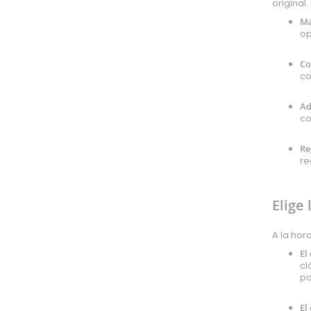
original.
Poliamida
Ma
Rayon
op
Algodón orgánico
Co
Poliuretano
co
Pvc
Microfibra
Ad
c
Cupro
Algodón reciclado
Re
Bambula
re
Poliéster
Poliéster reciclado
Elige
Viscosa
Lúrex
A la hor
Látex
El
cl
Modal
po
Tejidos especiales
Forro
El