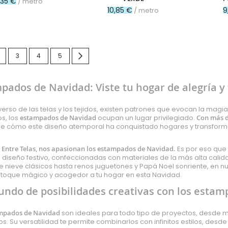
1,35 €
/ metro
10,85 €
9
/ metro
nte estás leyendo página
ágina
Página
Página
Página
Página
Siguiente
3
4
5
pados de Navidad: Viste tu hogar de alegría y 
iverso de las telas y los tejidos, existen patrones que evocan la magi
os, los
estampados de Navidad
ocupan un lugar privilegiado.
Con más de
de cómo este diseño atemporal ha conquistado hogares y transformad
 Entre Telas, nos apasionan los estampados de Navidad.
Es por eso que
 diseño festivo, confeccionadas con materiales de la más alta calid
 nieve clásicos hasta renos juguetones y Papá Noel sonriente, en nu
 toque mágico y acogedor a tu hogar en esta Navidad.
ndo de posibilidades creativas con los estam
mpados de Navidad
son ideales para todo tipo de proyectos, desde man
s. Su versatilidad te permite combinarlos con infinitos estilos, desd