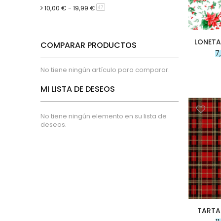
Entretelas no adhesivas
10,00 €
-
19,99 €
artículo
47
Estabilizador y foam
Tela de Loneta
Tela de Piqué
LONETA
COMPARAR PRODUCTOS
7
Tela de Piqué de Canutillo
Tela de piqué de Panal
No tiene ningún artículo para comparar.
Tejido de Rizo
MI LISTA DE DESEOS
Tejido de rizo de Bambú
Tejido de rizo de Algodón 100%
No tiene ningún elemento en su lista de
Lino
deseos.
Invierno
Viella
minky
Coralina
French Terry
acolchado
franela
TARTA