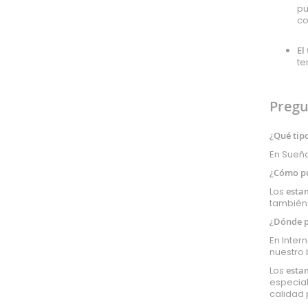
pu
Acetato
co
Tul
Retorta
El
te
Arpillera
Panamá
Raso
Pregu
Gabardina
Pull
¿Qué tip
Impermeable
En Sueña
Isotérmico
¿Cómo pu
Strech
Los
esta
también 
Mesh
¿Dónde p
Polipiel
En Inter
Pizarra
nuestro 
Lycra
Los
esta
Corcho
especial
calidad 
Plástico