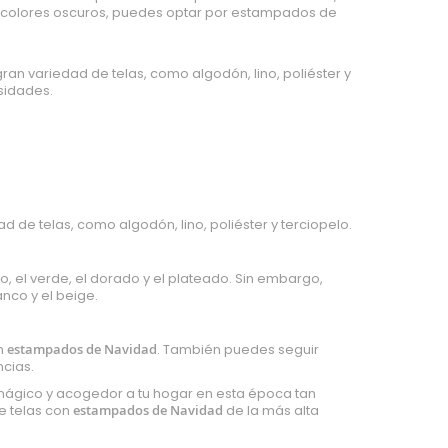
e colores oscuros, puedes optar por estampados de
an variedad de telas, como algodón, lino, poliéster y
esidades.
d de telas, como algodón, lino, poliéster y terciopelo.
, el verde, el dorado y el plateado. Sin embargo,
nco y el beige.
on
estampados de Navidad
. También puedes seguir
ncias.
 mágico y acogedor a tu hogar en esta época tan
e telas con
estampados de Navidad
de la más alta