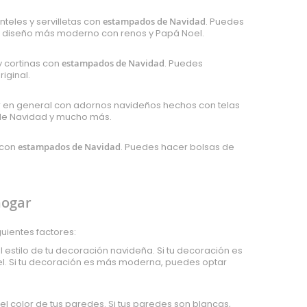
teles y servilletas con
estampados de Navidad
. Puedes
un diseño más moderno con renos y Papá Noel.
y cortinas con
estampados de Navidad
. Puedes
iginal.
ar en general con adornos navideños hechos con telas
s de Navidad y mucho más.
 con
estampados de Navidad
. Puedes hacer bolsas de
hogar
guientes factores:
 estilo de tu decoración navideña. Si tu decoración es
l. Si tu decoración es más moderna, puedes optar
l color de tus paredes. Si tus paredes son blancas,