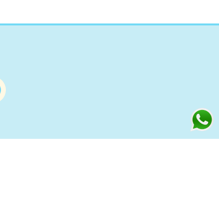
Información
s
Condiciones de compra Online
Aviso Legal y Política de Privacidad
ía
Política de cookies
to
Política de Privacidad Redes
Sociales