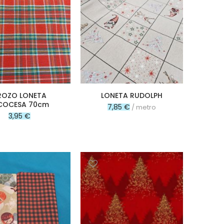
ROZO LONETA
LONETA RUDOLPH
COCESA 70cm
7,85 €
/ metro
3,95 €