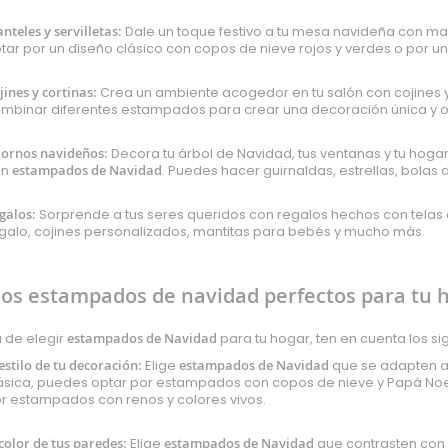
nteles y servilletas:
Dale un toque festivo a tu mesa navideña con man
tar por un diseño clásico con copos de nieve rojos y verdes o por 
jines y cortinas:
Crea un ambiente acogedor en tu salón con cojines 
mbinar diferentes estampados para crear una decoración única y or
ornos navideños:
Decora tu árbol de Navidad, tus ventanas y tu hog
on
estampados de Navidad
. Puedes hacer guirnaldas, estrellas, bola
galos:
Sorprende a tus seres queridos con regalos hechos con telas
galo, cojines personalizados, mantitas para bebés y mucho más.
 los estampados de navidad perfectos para tu 
a de elegir
estampados de Navidad
para tu hogar, ten en cuenta los si
 estilo de tu decoración:
Elige
estampados de Navidad
que se adapten al
ásica, puedes optar por estampados con copos de nieve y Papá Noe
r estampados con renos y colores vivos.
 color de tus paredes:
Elige
estampados de Navidad
que contrasten con e