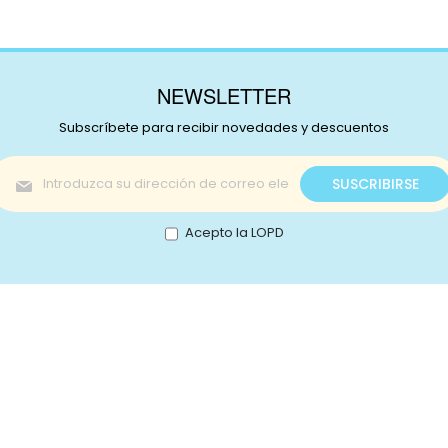
NEWSLETTER
Subscríbete para recibir novedades y descuentos
Inscríbase
SUSCRIBIRSE
a
nuestro
boletín
Acepto la LOPD
de
noticias:
s!
Catálogo
nstagram
Promociones
Retale
Tejidos
Lotes
ikTok
Telas japonesas
Mercer
ouTube
Infantil
Contac
interest