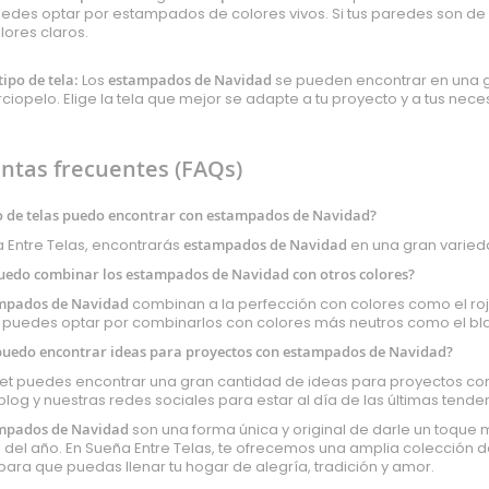
edes optar por estampados de colores vivos. Si tus paredes son d
lores claros.
 tipo de tela:
Los
estampados de Navidad
se pueden encontrar en una gr
rciopelo. Elige la tela que mejor se adapte a tu proyecto y a tus nec
ntas frecuentes (FAQs)
o de telas puedo encontrar con estampados de Navidad?
 Entre Telas, encontrarás
estampados de Navidad
en una gran varieda
edo combinar los estampados de Navidad con otros colores?
mpados de Navidad
combinan a la perfección con colores como el rojo
puedes optar por combinarlos con colores más neutros como el bla
uedo encontrar ideas para proyectos con estampados de Navidad?
net puedes encontrar una gran cantidad de ideas para proyectos c
blog y nuestras redes sociales para estar al día de las últimas tende
mpados de Navidad
son una forma única y original de darle un toque
 del año. En Sueña Entre Telas, te ofrecemos una amplia colección d
para que puedas llenar tu hogar de alegría, tradición y amor.